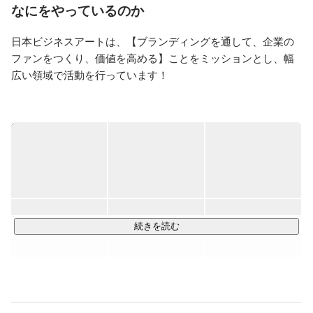
するようなエキサイティングな仕事もたくさん舞い込ん
なにをやっているのか
で来てワクワクドキドキが止まりません。興味を持たれ
た方一度遊びに来ませんか？
日本ビジネスアートは、【ブランディングを通して、企業の
ファンをつくり、価値を高める】ことをミッションとし、幅
広い領域で活動を行っています！

■会社説明■

『ブランディングの力で、魅力を引き出し、企業価値を最大
化する』

日本の多くの企業は、素晴らしい技術やサービスを持ちなが
らも、

その真の魅力が十分に伝わっていないことが多い。

続きを読む
たとえば、魅力が明確に言語化されていないことや、

マーケティングや採用活動、投資家向けPRが不足しているな
ど…。

私たちは、こうした経営課題に深く入り込み、最適な方法で
