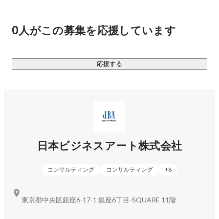
顧客や従業員、投資家、求職者、社会などに企業の本来の魅
力を届けます。

0人がこの募集を応援しています
企業の本質的な価値を社会に伝えることで、企業自体の価値
が高まり、

応援する
ひいては日本経済全体の成長に繋がると信じています。

日本のトップ企業を、世界的に知られるグローバル企業へ。

地方の魅力的な企業を、日本を代表する企業へ。

全国の優良企業を、さらに広く世の中に知ってもらえる存在
へ。

日本ビジネスアート株式会社
すべての一流企業が強みを最大限に活かすことが、

私たちのミッションです。

コンサルティング
コンサルティング
+
8
＜JBAの取引先例（一部・順不同）＞ 株式会社三井住友フィ
ナンシャルグループ、株式会社りそな銀行、三井不動産株式
東京都中央区銀座6-17-1 銀座6丁目-SQUARE 11階
会社、大和ハウス工業株式会社、中外製薬株式会社、東京エ