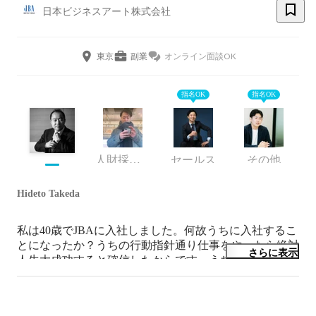
日本ビジネスアート株式会社
東京
副業
オンライン面談OK
指名OK
指名OK
人財採用マネージャー
セールス
その他
Hideto Takeda
私は40歳でJBAに入社しました。何故うちに入社するこ
とになったか？うちの行動指針通り仕事をやったら絶対
さらに表示
人生大成功すると確信したからです。うちの会社は私が
在籍したリクルート(広告クリエィテイブ)と船井総研(コ
ンサルティング)を足して2で割ったような事業を行なっ
ています。ところが最近はさらに進化しその2社を凌駕