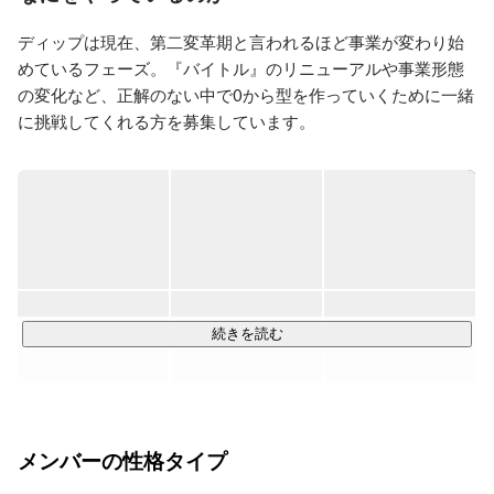
ディップは現在、第二変革期と言われるほど事業が変わり始
めているフェーズ。『バイトル』のリニューアルや事業形態
の変化など、正解のない中で0から型を作っていくために一緒
に挑戦してくれる方を募集しています。

【会社情報】

ディップ株式会社では「誰もが働く喜びと幸せを感じられる
社会」の実現を目指し、「仕事に出会えない」というユーザ
ーの課題を『バイトル』などの人材サービスで、「職場環境
やコミュニケーション」の課題を『コボット』や『バイトル
トーク』などのDXサービスで解決しています。

続きを読む
・1000万人以上のユーザーデータ

・15万社以上の顧客基盤

・20年以上のドメイン知識

メンバーの性格タイプ
大規模な環境でユーザーの「はたらく」課題に挑戦中！

『バイトル』や『スポットバイトル』などのプロダクトはス