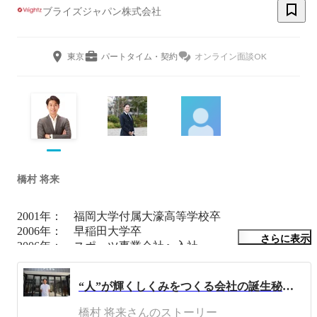
ブライズジャパン株式会社
東京
パートタイム・契約
オンライン面談OK
橋村 将来
2001年：　福岡大学付属大濠高等学校卒

2006年：　早稲田大学卒

さらに表示
2006年：　スポーツ事業会社へ入社

2015年：　同社退社

2015年：　ブライズジャパン㈱創業　現在に至る
“人”が輝くしくみをつくる会社の誕生秘話！
橋村 将来さんのストーリー