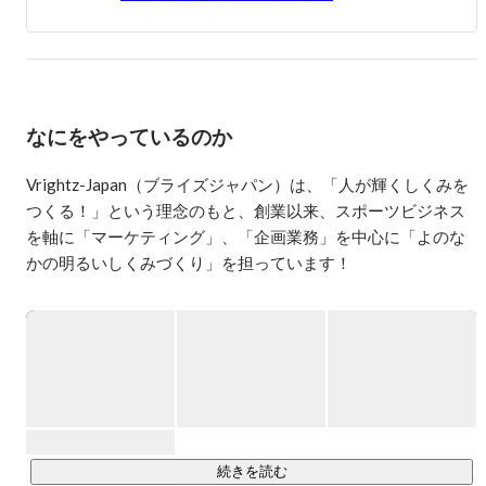
なにをやっているのか
Vrightz-Japan（ブライズジャパン）は、「人が輝くしくみを
つくる！」という理念のもと、創業以来、スポーツビジネス
を軸に「マーケティング」、「企画業務」を中心に「よのな
かの明るいしくみづくり」を担っています！

プロスポーツ球団やリーグ、時に選手と一緒に新しいモノや
コトをつくりあげ、ココロオドル仕事を創出することを心掛
けています。

Vrightz-Japanでは、これから、よりスポーツをベースにした
新規事業や、スポーツを使った企業の課題解決などといった
難しいテーマにもチャレンジし、明るいよのなかにするため
の仕組みづくりにチャレンジしていきます！
続きを読む