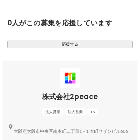
らないこと、判断しづらいことも、転職までの伴走支援でサ
ポートします。２０代〜４０代の転職を積極的に応援してい
ます。また製造業の転職支援も積極的に取り組んでおり、大
0人がこの募集を応援しています
手製造会社から地方の町工場まで幅広く取り扱っています。

「人財派遣」

応援する
関西を中心に幅広く対応しています。特に製造／販売／営業
／事務といった安定した継続的な仕事に強く、就職後も徹底
した伴走サポートを行います。

「HRコンサルティング」

条件だけでは差別化できない企業を中心に、採用の「見える
化」を基準に採用につながるコンサルティングを行っていま
株式会社2peace
す。MVVの再設定から、労務環境の改善、人事評価制度の設
定まで、人財紹介会社の領域を超えて伴走支援を行なってい
法人営業
法人営業
+
8
ます。

「インターン生の採用」

大阪府大阪市中央区南本町二丁目1－1 本町サザンビル606
新卒採用支援を行いながら、自社のインターン生採用も取り