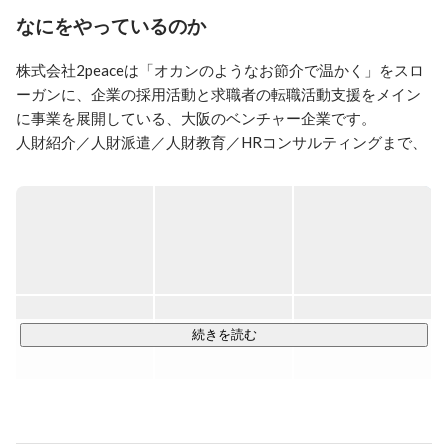
なにをやっているのか
株式会社2peaceは「オカンのようなお節介で温かく」をスロ
ーガンに、企業の採用活動と求職者の転職活動支援をメイン
に事業を展開している、大阪のベンチャー企業です。

人財紹介／人財派遣／人財教育／HRコンサルティングまで、
人に関わるあらゆる悩みを解決します。

「無資格・未経験」でも社会参画できる仕組みを作り出し、
採用市場の変化と、採用現場の動向をしっかりと捉え、企業
も働く人も前向きに社会貢献ができる世の中を、人財事業を
通じて創出していきます。

【事業内容】

続きを読む
「人財紹介」

全国求人案件数２００００件。求職者エントリー数１０００
人超／月を取り扱っています。「求職者ファースト」の寄り
添い方で、全国の転職市場を支えます。求職者だけではわか