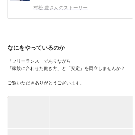
マドワークを実現(在宅/喫茶店/海外/委託先オフィス/コワ
村松 豊さんのストーリー
ーキングで働き方自由自在を実現)。5～7年目は再度仕事
に集中し、更なる顧客満足の追求、売上向上、代理店の開
拓・育成、委託先の取締役に就任し、中途採用・育成・マ
ネジメント、大阪営業所の立上(0→1)に注力(２年間で年間
売上２億円の営業組織を構築)、年収5,000万円を達成。
2018年12月に取締役を退任し、2019年1月にヴァンテージ
なにをやっているのか
ポイント株式会社を設立、代表取締役の就任。
「フリーランス」でありながら

「家族に合わせた働き方」と「安定」を両立しませんか？

ご覧いただきありがとうございます。

「時間をかけて技術だけを覚えるスクール」ではなく、「一
生食べていけるスキル」を最短で手に入れる場所。

 それが、私たちが運営する営業支援プラットフォームです。

▍”完全未経験”から活躍している方が多数所属！

￣￣￣￣￣￣￣￣￣￣￣￣￣￣￣￣￣￣￣￣￣￣￣
