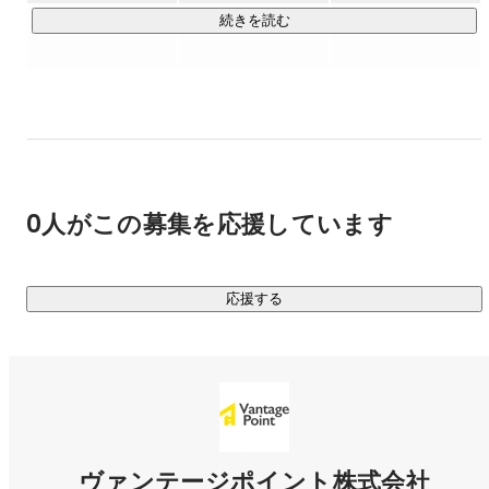
・ジョイン6ヶ月で10社受注した先輩

続きを読む
・業界のレジェンド

にいつでも質問・相談できる環境です。

▍成果を出すまで伴走します！

￣￣￣￣￣￣￣￣￣￣￣￣￣￣￣

多くのスクールは「学ぶだけ」で終わってしまいます。

それも学ぶだけで半年、１年。

0人がこの募集を応援しています
 しかし、ビジネスにおいて最も大切なのは「成果を出すスピ
ード」です。

弊社では

応援する
 ① 100種類以上の研修カリキュラム（インプット）

 ② すぐにインプットできる100種類以上の商材での実践（ア
ウトプット）

 ③ 成果を出してきた先輩やプロ講師による伴走サポート（フ
ィードバック）

この3つを掛け合わせることで

ヴァンテージポイント株式会社