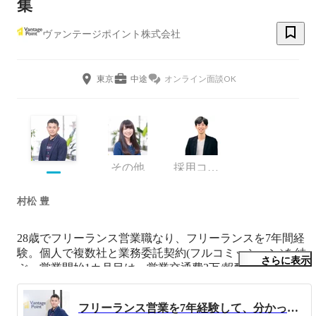
集
ヴァンテージポイント株式会社
東京
中途
オンライン面談OK
その他
採用コンサルタント
村松 豊
28歳でフリーランス営業職なり、フリーランスを7年間経
験。個人で複数社と業務委託契約(フルコミッション)を結
さらに表示
ぶ。営業開始1カ月目は、営業交通費3万/報酬0.5万円の赤
字からのスタート。新規開拓を行い、顧客基盤を構築。2
年目に年収1,000万を達成。3～4年目は仕事は週2～3日に
フリーランス営業を7年経験して、分かったこと
押え、年収2,000万をキープ、ワークライフバランス・ノ