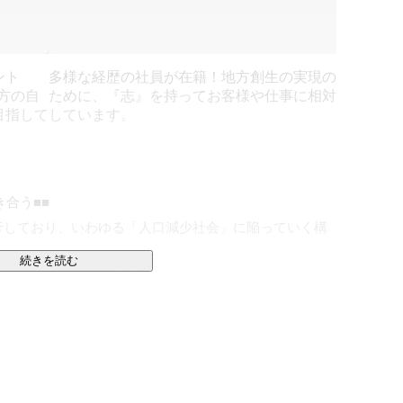
ント
多様な経歴の社員が在籍！地方創生の実現の
き方の自
ために、『志』を持ってお客様や仕事に相対
目指して
しています。
合う■■

行しており、いわゆる「人口減少社会」に陥っていく構
続きを読む
所」のマッチングを前提とした労働市場は十分に機能せ
会の不均衡」が広がっていくと予想され、地方の活気が
います。

のような社会課題に対して、誰もが「働く場所」に制約を受
きる、そんな「選択できる世界」の実現により、地方を