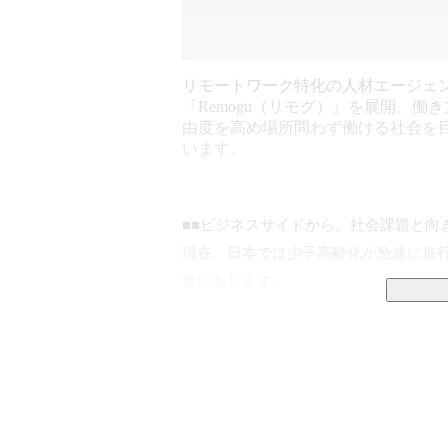
リモートワーク特化の人材エージェ
『Remogu（リモグ）』を展開、働
由度を高め場所問わず働ける社会を
います。
■■ビジネスサイドから、社会課題と向き
現在、日本では少子高齢化が急速に進
造にあります。

このような社会においては、「働く場
ず、地方を中心とした「就業・採用機
失われていく、そんな暗い未来が待って
当社LASSIC（ラシック）では、こ
けず、どこからでも仕事にアクセスで