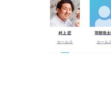
村上 匠
羽部浩太
セールス
セール