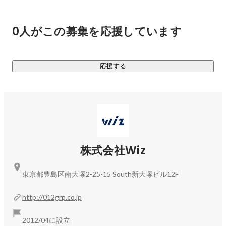
■人と企業の課題をITで解決する

設立当初から変わらない、「相手を想う」気持ちを胸に、IT
0人がこの募集を応援しています
の総合商社として、人と企業の課題をITサービスで日々解決
し、100年成長し続ける企業を目指します。

応援する
【Value（バリュー）】

■時代にベストなサービスを適切なタイミングで届ける

日々、人と企業の課題を解決するために、時代にベストなIT
サービスを、適切なタイミングで届け、より快適な未来の実
現へ繋げます。

【Spirit（スピリット）】

株式会社Wiz
■Challenge to Innovation

常に新しいことに挑戦し続けることで時代やニーズに合った
東京都豊島区南大塚2-25-15 South新大塚ビル12F
解決策を、適切なタイミングで届け日本のDX推進に貢献し続
けます。
http://012grp.co.jp
2012/04に設立