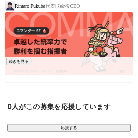
代表取締役CEO
Rintaro Fukuba
■ 事業内容

￣￣￣￣￣￣

・プログラミングスクール事業：COACHTECH

1,000時間の学習カリキュラムを提供し、実務で活躍できる人
材を育成するスクールです。

Webアプリケーション開発の案件を保証する選抜コミュニテ
ィを運営し、市場価値が高い人材の輩出に努めています。

続きを見る
・システム開発事業

スタートアップ企業や事業会社さんがお客様で、主に新規事
業のβ版開発から、その後の追加開発までご依頼いただいてい
ます。主にPHP/Laravelを使用し、フロントエンドはReactや
Vue.js等、様々に対応しています。

0人がこの募集を応援しています
・フリーランスエージェント事業

Web開発案件にフリーランスエンジニアをご紹介するエージ
応援する
ェントサービスです。自社で育成した人材を中心にサービス