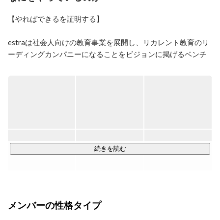
【やればできるを証明する】

estraは社会人向けの教育事業を展開し、リカレント教育のリ
ーディングカンパニーになることをビジョンに掲げるベンチ
ャー企業です。

エンジニアやマーケター、デザイナー等の職種は、需要に対
し供給が不足しています。

一番の原因は、実務の経験がないと得ることができない能力
が必要とされる職種だからだと考えています。

エンジニアを志す人は多い一方で、未経験者を採用し開発を
続きを読む
任せる企業が少ないです。

また、企業側も即戦力層の採用は難しく、事業拡大に苦しん
でいます。

この課題を解決するためには、教育事業だけやれば良い、開
メンバーの性格タイプ
発事業だけやれば良いではなく、教育と開発どちらも行い、
橋渡しとなる仕組みを作ることだと考えています。
