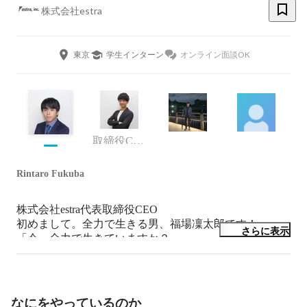
株式会社estra
東京
学生インターン
オンライン面談OK
取締役COO
Rintaro Fukuba
株式会社estra代表取締役CEO

初めまして。全力で生きる男、福場凜太郎です！

さらに表示
「今、全力で生きていますか？」

そう聞かれたら100% 「はい」と答えられますか？

弊社は全力で成長したい人に全力でコミットする会社で
す。

成長意欲の高い新たな仲間をお待ちしております！
なにをやっているのか