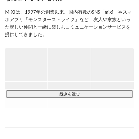
ケーションエンジニアとして勤務。

だんだん、サービスの質を上げるためには組織力が必要
MIXIは、1997年の創業以来、国内有数のSNS「mixi」やスマ
だと思うようになり、

ホアプリ「モンスターストライク」など、友人や家族といっ
人という側面でサービスに貢献したいと考え、人事職へ
転職。

た親しい仲間と一緒に楽しむコミュニケーションサービスを
100人規模のIT企業で社長直下の元、新卒、中途の採用
提供してきました。 

担当として数年勤務後、

《主な事業領域》

【デジタルエンターテインメント】								
世界累計利⽤者数5,700万⼈を突破した「モンスターストライ
ク」や共闘ことばRPG 「コトダマン」などのサービスを展開
しています。これらはコミュニケーションツールとして、親
しい友人達と一緒に遊べるスマホアプリとなっているのが特
続きを読む
長です。また、アプリの枠に留まらず、マーチャンダイジン
グやリアルイベントをはじめ、動画・アニメの配信、そして
他社IPや異業種とのコラボレーションなど、多岐にわたるメ
ディアミックスを展開しています。							

【スポーツ】								
