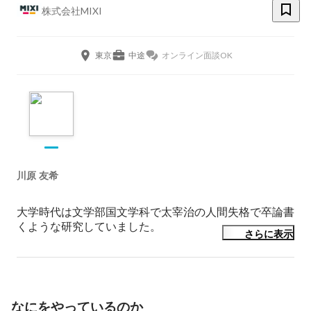
株式会社MIXI
東京
中途
オンライン面談OK
川原 友希
大学時代は文学部国文学科で太宰治の人間失格で卒論書
くような研究していました。

さらに表示
【経歴】

ITサービス、Webサービスの可能性に惹かれ、自分もそ
の世界に身を投じたいと思い、

飲食店検索サービス運営会社に新卒入社し、Webアプリ
なにをやっているのか