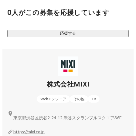
スポーツをエンターテイメントと捉え、「プロスポーツチー
0人がこの募集を応援しています
ム運営」「公営競技」「ギフティング事業」それぞれの事業
を運営しています。特に、公営競技は市場が大きく、かつ、
成長率も高い魅力的な市場です。そこにテクノロジーを投入
応援する
し、新たなエンタメとしてリノベーションしていきます。

共通しているのは、テクノロジーを駆使したスポーツを身近
に体験できる環境を整備し、チーム・選手・ユーザーのコミ
ュニケーション機会の創出を目指します。そして、簡単にス
ポーツに接触でき皆で熱く盛り上がれる世界を創出していき
ます。

株式会社MIXI
【ライフスタイル】                                                                

Webエンジニア
その他
+
8
SNS「mixi」、写真・動画共有アプリ「家族アルバム みて
ね」、サロンスタッフ直接予約アプリ「minimo」、創業事業
の求人情報サイト「Find Job!」、自律型会話ロボット
東京都渋谷区渋谷2-24-12 渋谷スクランブルスクエア36F
「Romi」などのサービスを展開しています。“世界中の⼈たち
が夢中になって使う、驚きと喜びのある、新しいコミュニケ
https://mixi.co.jp