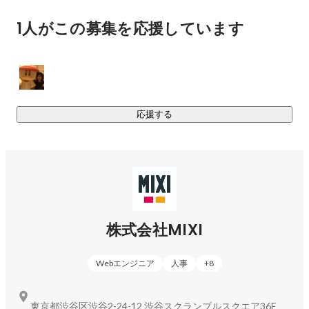
利用者数6,500万人の「モンスターストライク」(※2025年12
1人がこの募集を応援しています
月末時点)や「共闘ことばRPG コトダマン」などを展開。また
「DREAM DAZE」といったリアルイベントなど、友達や家族
と"リアル"に盛り上がれる場の創出も行います。

モンスターストライクなどのスマホアプリに加え、アニメ・
映画などIPを活用した事業も展開。

「友達や家族に共有したくなる体験とはなにか」「伝えたく
応援する
なる楽しみとはなにか」を問い続け、追求し、挑戦し、熱烈
に愛され続けるエンターテインメントの創出を目指していま
す。

サービス一覧：モンスターストライク、コトダマン 、
DREAM DAZE など

株式会社MIXI
■ライフスタイル

日々の暮らしの中で生まれる「心地よく、温かいつながり」
Webエンジニア
人事
+
8
を軸としたコミュニケーションを生み出しています。

趣味でつながるSNS「mixi」、家族と子どもの写真、動画を共
東京都渋谷区渋谷2-24-12 渋谷スクランブルスクエア36F