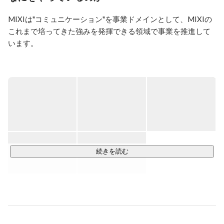
高い技術力のある会社であり、風通しの良い職場環境に
MIXIは"コミュニケーション"を事業ドメインとして、MIXIの
感謝する毎日です。

学生の皆様との接点は、一期一会と思い、

これまで培ってきた強みを発揮できる領域で事業を推進して
全力で向き合わせていただきます！
います。

■スポーツ

スポーツをエンターテインメントと捉え、「ベッティング事
業」「観戦事業」それぞれの事業を運営しています。ベッテ
ィング事業では、特に友人や知人とのコミュニケーションを
重視した「ソーシャルベッティング」の要素を磨くことに注
力しています。また観戦事業では、スポーツを家族や友人と
一緒に盛り上がれるコミュニケーションの場所として楽しん
でいただける、魅力的なエンターテインメントを提供してい
続きを読む
ます。

サービス一覧：TIPSTAR・Fansta など

グループ ：千葉ジェッツふなばし ・FC東京

■デジタルエンターテインメント
