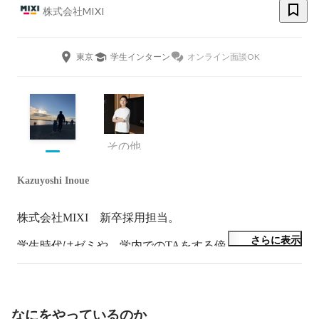
株式会社MIXI
東京
学生インターン
オンライン面談OK
その他
Kazuyoshi Inoue
株式会社MIXI　新卒採用担当。

さらに表示
学生時代はゼミや、学内でのTAをする傍ら、某テーマ
パークにて接客のアルバイトを経験。

大手ハウスメーカー、大手不動産広告系会社にて営業職
としてキャリアを積み、

IT人材系会社にて営業・採用に関わる。

なにをやっているのか