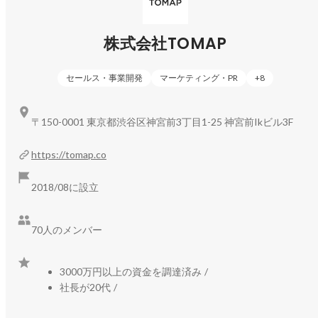
【叶えたい事】

“世界平和”

子供の頃に短冊に書いた人がいるかもしれません。ただ、
株式会社TOMAP
僕は今でも本気で叶える気でいます。どうやって達成する
のか、世界の有識者たちが何百年も頭を抱えていることで
す。僕は貧困や格差を、教育を変えて行くことによってな
セールス・事業開発
マーケティング・PR
+
8
くすことができる、と考えています。ITで世界中がつなが
っている時代、スキルひとつ身に付けることで自分が生活
している環境を飛び越えてどこでも居場所が作れます。応
〒150-0001 東京都渋谷区神宮前3丁目1-25 神宮前Ikビル3F
援して頂ける皆様のためにも一つずつ、叶えていきます。

https://tomap.co
-----------------------------------------------------------------------------------
----------------------------

2018/08に設立
【人生においての判断軸】

“かっこいい”

僕にとってのかっこいいは男に惚れられる男です。それを
70人のメンバー
やっている自分、そしてそれに巻き込まれる人たちが、自
らをかっこいいと思ってできるかどうか、一番重要な判断
軸です。
3000万円以上の資金を調達済み
/
社長が20代
/