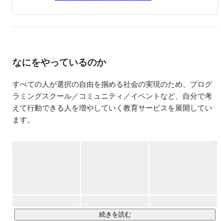
つ、組織営業マネジメントを行なっています。また、もと
よりEdTech(教育×IT)に関心があり、すべての人に選択の
自由を与えられるようなサービスをどんどん開発していま
す。

ゆくゆくは、EdTechの領域だったらTomにお願いしたいと
なにをやっているのか
言われるような、経営者になりたい。そのためにプログラ
ミング教育事業を全国展開し、一人でも多く優秀なエンジ
ニアを世界に輩出する事を個人のミッションに掲げて邁進
すべての人が選択の自由を掴める社会の実現のため、プログ
しています。

ラミングスクール／コミュニティ／イベントなど、自分で考
えて行動できる人を増やしていく教育サービスを展開してい
-----------------------------------------------------------------------------------
ます。

----------------------------

【趣味】

ファッションが好きです。

■提供しているサービス

小学生から大学生まで水泳,サッカー,ラグビーをしていた
◎30日間無料のプログラミングスクール『ZeroPlus Gate』

ので体を動かすことも大好きです。

『より多くの人に大きなきっかけを』というコンセプトで誕
生した、30日間無料で学習できるプログラミングスクールで
-----------------------------------------------------------------------------------
----------------------------

す。専属のキャリアメンターが受講生のプログラミング受講
【食べ物】

後のキャリアまでを描きます。

好き嫌いはないですが、強いて言えば辛いものが食べられ
続きを読む
ません。
