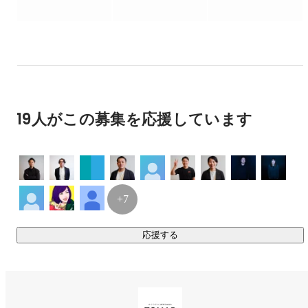
◎フリーランス特化型プログラミングスクール『ZeroPlus』

死ぬ間際に食べたいのは、松屋の牛丼です。

コーディングだけではなく、デザインカンプ、要件定義、保
-----------------------------------------------------------------------------------
守運用まで一気通貫して学習することができます。副業、転
----------------------------

職、フリーランス転身など、個人の「なりたい」に合わせた
【性格】

キャリア支援を行っています。

基本的に怒りませんが、職業柄相手の言われて嬉しい事と
嫌な事が瞬時に分かってしまうので、たまに言われたくな
いところに敢えて切り込みます。あらかじめご了承くださ
◎コミュニティ

19人がこの募集を応援しています
い。

約2000人のコミュニティ！すでにスクールを卒業してフリー
ランスとして活動している卒業生や在校生同士がつながる場
-----------------------------------------------------------------------------------
として毎月交流会を開催しています。年に1度のビッグイベン
----------------------------

【営業】

トでは、全国各地から300名が集います！

営業職はとても奥が深い職業だなと常々感じております。
+7
誰でもやれば出来るけど途中で挫折してしまったり、現状
◎企業マッチングイベント

に満足してしまい、営業力が伸びない方は是非一度僕とお
新卒や中途で就職を希望しているスクールの受講生と、エン
話ししましょう。モチベーションを上げるのはとても得意
応援する
ジニア職での採用をしたい企業とのマッチングイベントなど
で、営業マネジメントに関しましては、自他共に認める天
も開催しています。コミュニティの強みである温かさやカジ
才です。

ュアルさを活かして、就職イベント感のない空気作りによ
-----------------------------------------------------------------------------------
り、お互いの素を曝け出せる場を創出しています。
----------------------------
