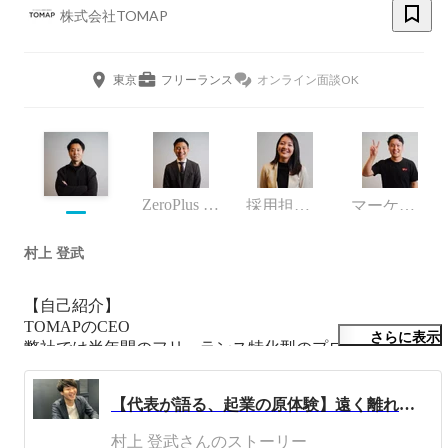
株式会社TOMAP
東京
フリーランス
オンライン面談OK
ZeroPlus Gate
採用担当（業務委託）
マーケティング部
村上 登武
【自己紹介】

TOMAPのCEO

さらに表示
弊社では半年間のフリーランス特化型のプログラミングス
クール事業と、お客様の想像を体現するWebサイトの制作
事業を行なっています。

【代表が語る、起業の原体験】遠く離れた貧困地域の子どもたちに、選択の自由を。
大学2年次から今まで、toC,toB営業の現場に自分らも出つ
村上 登武さんのストーリー