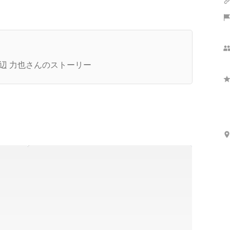
自分がこの会社の社長だったら」という視点で活
する。───COUXUのTop営業マンにインタビュ
辺 力也さんのストーリー