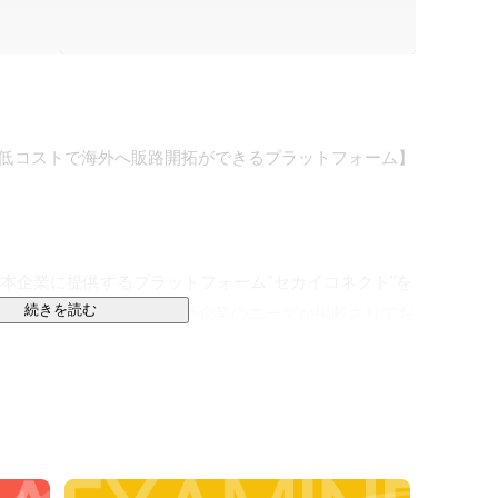
低コストで海外へ販路開拓ができるプラットフォーム】

日本企業に提供するプラットフォーム“セカイコネクト”を
続きを読む
30ヶ国、約2500社の海外企業のニーズが掲載されてお
加されているため、いつでも簡単に海外企業の“欲し
トには様々な機能があり、セカイコネクト内からすぐに
可能です。
