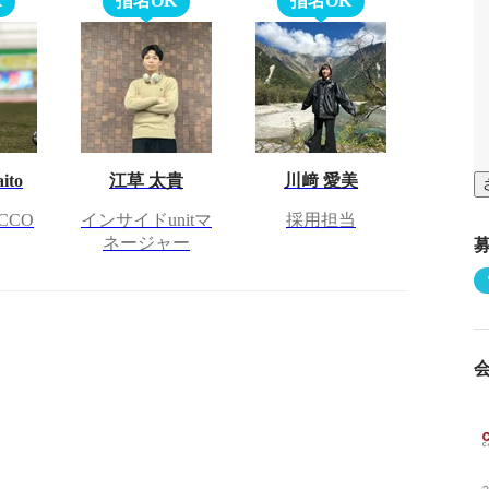
K
指名OK
指名OK
ito
江草 太貴
川﨑 愛美
CCO
インサイドunitマ
採用担当
ネージャー