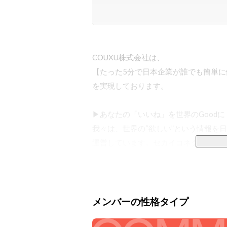
COUXU株式会社は、

【たった5分で日本企業が誰でも簡単に
を実現しております。

▶あなたの「いいね」を世界のGoodに

我々は、世界の“欲しい”という情報を
運営しています。セカイコネクトには約
り、日々新しい情報（調達依頼）が追
い”という情報を

ることができます。またセカイコネク
取引提案などのメッセージを送ることが
メンバーの性格タイプ