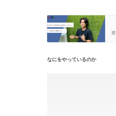
「
動
渡
ー
なにをやっているのか