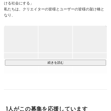
ける社会にする」

私たちは、クリエイターの皆様とユーザーの皆様の架け橋と
なり、

日本が誇る文化を国内外に発信し、夢と感動をお届けするこ
とで、

viviONに関わる全ての人々を幸せにし、世の中に貢献しま
す。

2025年度のグループ総売上高は639億円を突破しました。

ご利用ユーザー数1,685万人、お取り扱い作品数209万作品、
続きを読む
お取引クリエイター・法人数は15.2万と皆様に支えられ、事
業を拡大してきました。

さらなる成長のために、電子コミックサービス「comipo」、
クリエイター向けサービス「GENSEKI」、紙書籍出版レーベ
ル「viviON THOTH」、VTuberプロダクション「あおぎり高
校」など、新規サービスやコンテンツの企画・開発に積極的
に取り組んでいます。
1人がこの募集を応援しています