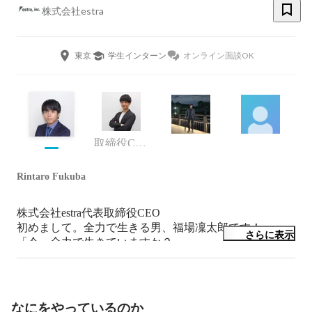
株式会社estra
東京
学生インターン
オンライン面談OK
取締役COO
Rintaro Fukuba
株式会社estra代表取締役CEO

初めまして。全力で生きる男、福場凜太郎です！

さらに表示
「今、全力で生きていますか？」

そう聞かれたら100% 「はい」と答えられますか？

弊社は全力で成長したい人に全力でコミットする会社で
す。

成長意欲の高い新たな仲間をお待ちしております！
なにをやっているのか