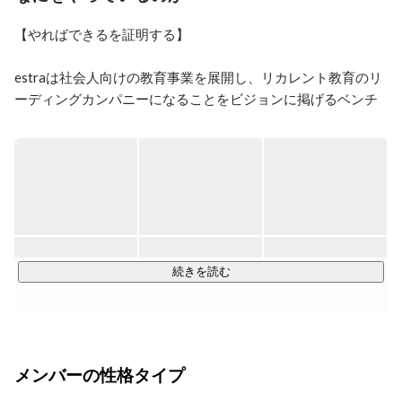
【やればできるを証明する】

estraは社会人向けの教育事業を展開し、リカレント教育のリ
ーディングカンパニーになることをビジョンに掲げるベンチ
ャー企業です。

エンジニアやマーケター、デザイナー等の職種は、需要に対
し供給が不足しています。

一番の原因は、実務の経験がないと得ることができない能力
が必要とされる職種だからだと考えています。

エンジニアを志す人は多い一方で、未経験者を採用し開発を
続きを読む
任せる企業が少ないです。

また、企業側も即戦力層の採用は難しく、事業拡大に苦しん
でいます。

この課題を解決するためには、教育事業だけやれば良い、開
メンバーの性格タイプ
発事業だけやれば良いではなく、教育と開発どちらも行い、
橋渡しとなる仕組みを作ることだと考えています。
