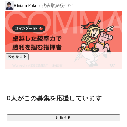
代表取締役CEO
Rintaro Fukuba
■ 事業内容

￣￣￣￣￣￣

・プログラミングスクール事業：COACHTECH

1,000時間の学習カリキュラムを提供し、実務で活躍できる人
材を育成するスクールです。

Webアプリケーション開発の案件を保証する選抜コミュニテ
ィを運営し、市場価値が高い人材の輩出に努めています。

続きを見る
・システム開発事業

スタートアップ企業や事業会社さんがお客様で、主に新規事
業のβ版開発から、その後の追加開発までご依頼いただいてい
ます。主にPHP/Laravelを使用し、フロントエンドはReactや
Vue.js等、様々に対応しています。

0人がこの募集を応援しています
・フリーランスエージェント事業

Web開発案件にフリーランスエンジニアをご紹介するエージ
応援する
ェントサービスです。自社で育成した人材を中心にサービス