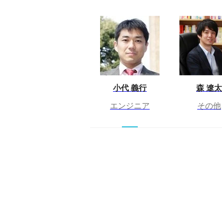
小代 義行
森 遼太
エンジニア
その他