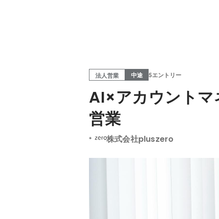
中途
5エントリー
法人営業
AI×アカウント
営業
株式会社pluszero