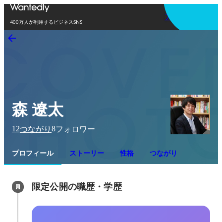
アプリを使う
400万人が利用するビジネスSNS
森 遼太
12
8
つながり
フォロワー
プロフィール
ストーリー
性格
つながり
限定公開の職歴・学歴