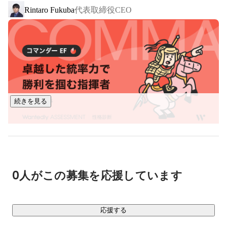
代表取締役CEO
Rintaro Fukuba
■ 事業内容

￣￣￣￣￣￣

・プログラミングスクール事業：COACHTECH

1,000時間の学習カリキュラムを提供し、実務で活躍できる人
材を育成するスクールです。

Webアプリケーション開発の案件を保証する選抜コミュニテ
ィを運営し、市場価値が高い人材の輩出に努めています。

続きを見る
・システム開発事業

スタートアップ企業や事業会社さんがお客様で、主に新規事
業のβ版開発から、その後の追加開発までご依頼いただいてい
ます。主にPHP/Laravelを使用し、フロントエンドはReactや
Vue.js等、様々に対応しています。

0人がこの募集を応援しています
・フリーランスエージェント事業

Web開発案件にフリーランスエンジニアをご紹介するエージ
応援する
ェントサービスです。自社で育成した人材を中心にサービス