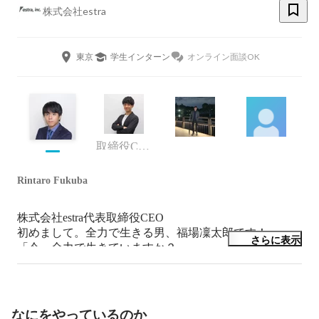
株式会社estra
東京
学生インターン
オンライン面談OK
取締役COO
Rintaro Fukuba
株式会社estra代表取締役CEO

初めまして。全力で生きる男、福場凜太郎です！

さらに表示
「今、全力で生きていますか？」

そう聞かれたら100% 「はい」と答えられますか？

弊社は全力で成長したい人に全力でコミットする会社で
す。

成長意欲の高い新たな仲間をお待ちしております！
なにをやっているのか