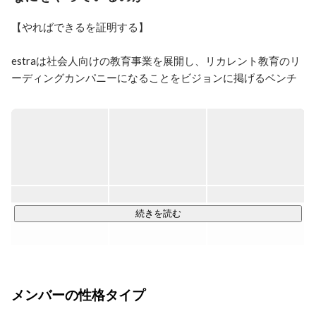
【やればできるを証明する】

estraは社会人向けの教育事業を展開し、リカレント教育のリ
ーディングカンパニーになることをビジョンに掲げるベンチ
ャー企業です。

エンジニアやマーケター、デザイナー等の職種は、需要に対
し供給が不足しています。

一番の原因は、実務の経験がないと得ることができない能力
が必要とされる職種だからだと考えています。

エンジニアを志す人は多い一方で、未経験者を採用し開発を
続きを読む
任せる企業が少ないです。

また、企業側も即戦力層の採用は難しく、事業拡大に苦しん
でいます。

この課題を解決するためには、教育事業だけやれば良い、開
メンバーの性格タイプ
発事業だけやれば良いではなく、教育と開発どちらも行い、
橋渡しとなる仕組みを作ることだと考えています。
