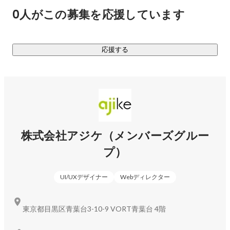
（品質管理支援、人材育成支援、プロセス整備支援）

0人がこの募集を応援しています
◎「カルチャー」「制度」について詳しく知りたい方

アジケのカルチャーデック
応援する
（
https://speakerdeck.com/shusakuumemoto/zhu-shi-hui-she-
azikefalsekarutiyadetuku
）をご覧ください。

【働き方について】

リモートワークを活用したハイブリッド型の働き方を採用し
ています。オフィス通勤圏内の方は週に1回の出社、通勤圏外
の地方在住の方はリモートでの勤務が可能です。オンライン
株式会社アジケ（メンバーズグルー
オフィスや朝会を通じて、リモートでもコミュニケーション
プ）
が活発な環境です。年に数回は東京オフィスに全員が集ま
り、オフラインでの交流機会も大切にしています。

UI/UXデザイナー
Webディレクター
【仕事の魅力】

◎有名な企業の事業やサービスの立ち上げに携わることがで
東京都目黒区青葉台3-10-9 VORT青葉台 4階
きる

◎金融業界など専門性の高い領域での知見とスキルを獲得で