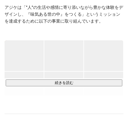
アジケは「"人"の生活や感情に寄り添いながら豊かな体験をデ
ザインし、『味気ある世の中』をつくる」というミッション
を達成するために以下の事業に取り組んでいます。

【デザインパートナー事業】

お客様のデザインパートナーとして、0から、または既存のプ
ロダクト/サービスをより良くするための事業創出/サービス
デザインやUIUX改善を以下の領域で行っています。

- UI/UXデザイン支援

（専門家調査、ユーザーインタビュー、Webサービス/アプ
リ・サイト制作など）

続きを読む
- コンサルティング/UIデザイン制作運用支援

（UI/UX改善支援、効果測定・分析、継続的な改善提案）

- 組織開発支援

（デザイン組織化コンサルティング、デザインシステム構
築、研修など）

- デザイン組織運用支援
