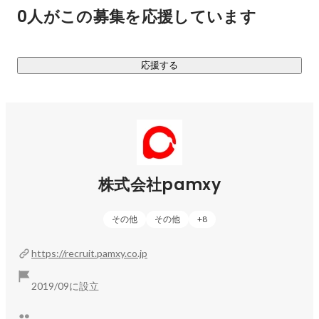
0人がこの募集を応援しています
https://moon-trip.store/
【マーケティング事業】

応援する
累計登録者数200万人を超える自社SNSで培った圧倒的SNSノ
ウハウを活用し、

法人向けSNSコンサルティングを行なっています。

YouTubeやTikTokを中心に、スタートアップ〜上場企業や業
種を問わずクライアントのビジネスにSNSを起点として寄り
添っています。

株式会社pamxy
■メディア掲載実績

代表の西江はSNSマーケティングでの各種メディア出演実績
その他
その他
+
8
があり、

SNSマーケティングの専門家として国内トップクラスの評価
https://recruit.pamxy.co.jp
を受けています。

2019/09に設立
出演＆登壇等：

・日本テレビ『新・日本男児と中居』にて『SNSバズらせ男