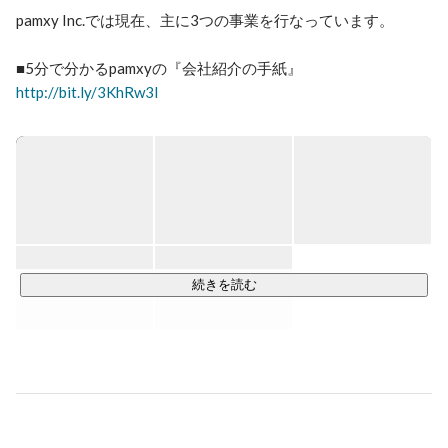
pamxy Inc.では現在、主に3つの事業を行なっています。

http://bit.ly/3KhRw3l
【IP事業（IP＝知的財産）】

累計SNS登録者数200万人を超える自社SNS

・『あるごめとりい』（登録者110万人）

・『ミッドナイトムーン』（登録者20万人）

・『ナイツ塙の自由時間』（登録者18.5万人）

続きを読む
https://moon-live.com/
IPを活用したグッズなどの周辺事業

https://algometry.store/