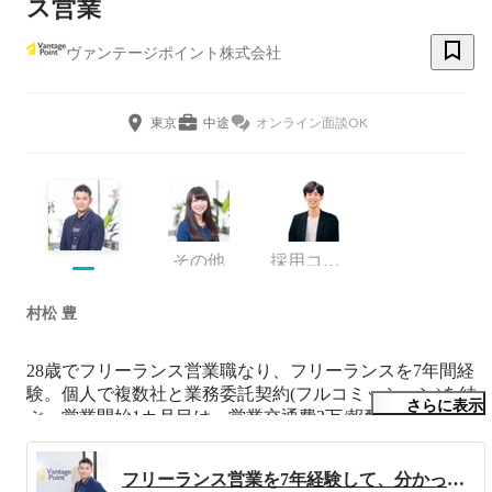
ス営業
ヴァンテージポイント株式会社
東京
中途
オンライン面談OK
その他
採用コンサルタント
村松 豊
28歳でフリーランス営業職なり、フリーランスを7年間経
験。個人で複数社と業務委託契約(フルコミッション)を結
さらに表示
ぶ。営業開始1カ月目は、営業交通費3万/報酬0.5万円の赤
字からのスタート。新規開拓を行い、顧客基盤を構築。2
年目に年収1,000万を達成。3～4年目は仕事は週2～3日に
フリーランス営業を7年経験して、分かったこと
押え、年収2,000万をキープ、ワークライフバランス・ノ