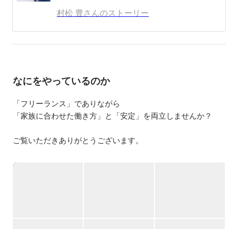
マドワークを実現(在宅/喫茶店/海外/委託先オフィス/コワ
村松 豊さんのストーリー
ーキングで働き方自由自在を実現)。5～7年目は再度仕事
に集中し、更なる顧客満足の追求、売上向上、代理店の開
拓・育成、委託先の取締役に就任し、中途採用・育成・マ
ネジメント、大阪営業所の立上(0→1)に注力(２年間で年間
売上２億円の営業組織を構築)、年収5,000万円を達成。
2018年12月に取締役を退任し、2019年1月にヴァンテージ
なにをやっているのか
ポイント株式会社を設立、代表取締役の就任。
「フリーランス」でありながら

「家族に合わせた働き方」と「安定」を両立しませんか？

ご覧いただきありがとうございます。

「時間をかけて技術だけを覚えるスクール」ではなく、「一
生食べていけるスキル」を最短で手に入れる場所。

 それが、私たちが運営する営業支援プラットフォームです。

▍”完全未経験”から活躍している方が多数所属！

￣￣￣￣￣￣￣￣￣￣￣￣￣￣￣￣￣￣￣￣￣￣￣
