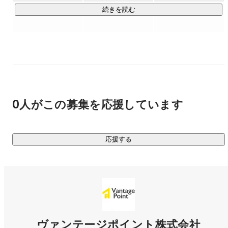
・ジョイン6ヶ月で10社受注した先輩

続きを読む
・業界のレジェンド

にいつでも質問・相談できる環境です。

▍成果を出すまで伴走します！

￣￣￣￣￣￣￣￣￣￣￣￣￣￣￣

多くのスクールは「学ぶだけ」で終わってしまいます。

それも学ぶだけで半年、１年。

0人がこの募集を応援しています
 しかし、ビジネスにおいて最も大切なのは「成果を出すスピ
ード」です。

弊社では

応援する
 ① 100種類以上の研修カリキュラム（インプット）

 ② すぐにインプットできる100種類以上の商材での実践（ア
ウトプット）

 ③ 成果を出してきた先輩やプロ講師による伴走サポート（フ
ィードバック）

この3つを掛け合わせることで

ヴァンテージポイント株式会社