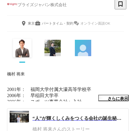
ブライズジャパン株式会社
東京
パートタイム・契約
オンライン面談OK
橋村 将来
2001年：　福岡大学付属大濠高等学校卒

2006年：　早稲田大学卒

さらに表示
2006年：　スポーツ事業会社へ入社

2015年：　同社退社

2015年：　ブライズジャパン㈱創業　現在に至る
“人”が輝くしくみをつくる会社の誕生秘話！
橋村 将来さんのストーリー