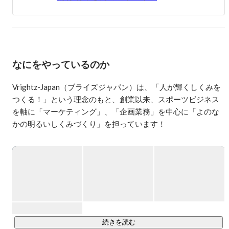
なにをやっているのか
Vrightz-Japan（ブライズジャパン）は、「人が輝くしくみを
つくる！」という理念のもと、創業以来、スポーツビジネス
を軸に「マーケティング」、「企画業務」を中心に「よのな
かの明るいしくみづくり」を担っています！

プロスポーツ球団やリーグ、時に選手と一緒に新しいモノや
コトをつくりあげ、ココロオドル仕事を創出することを心掛
けています。

Vrightz-Japanでは、これから、よりスポーツをベースにした
新規事業や、スポーツを使った企業の課題解決などといった
難しいテーマにもチャレンジし、明るいよのなかにするため
の仕組みづくりにチャレンジしていきます！
続きを読む