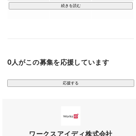
ビジネスプロセスコンサルティング

続きを読む
DX HRコンサルティング

デジタル人材育成

上位概念の設計に留まらず、開発から運用・保守、業務の可
視化、DXを活用した改善の実施、内製化に向けたDX人材教
育、そしてBPOまで、25年にわたる人材業界での経験を活か
し、「人×テクノロジー」の力を組み合わせた伴走型コンサル
0人がこの募集を応援しています
ティングの実績が多数あります。
応援する
ワークスアイディ株式会社