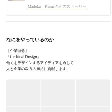
をモットーに。

Madoka Kumeさんのストーリー
媒体営業～人材営業～マーケティング～採用＆人事まで足
掛け10年以上！

現在は幅広くエンジニア/IT系職種の採用担当をやってい
ますー

ワークスアイディの古参ですので、

なにをやっているのか
良いことも都合の悪いことも経験済みです。

弊社にご興味を持って頂いた方に関しては、

【企業理念】

まるっとお話ししちゃいます！

「for Ideal Design」

働くをデザインするアイディアを通じて

人材⇔DXと一見交わらないような、

人と企業の双方の満足に貢献します。

事業展開をしている中で、

ワークスアイディならではの面白みを皆さんにお伝えでき
るよう頑張ります！

高い開発力をベースにしたデジタルソリューションと、ビジ
ネスの深い実務理解が、お客様伴走型の課題解決を力強く推
どうぞ宜しくお願い致します<(_ _)>
進します。

＜主な事業内容＞

データドリブンコンサルティング
