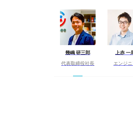
幾嶋 研三郎
上赤 一
代表取締役社長
エンジニ