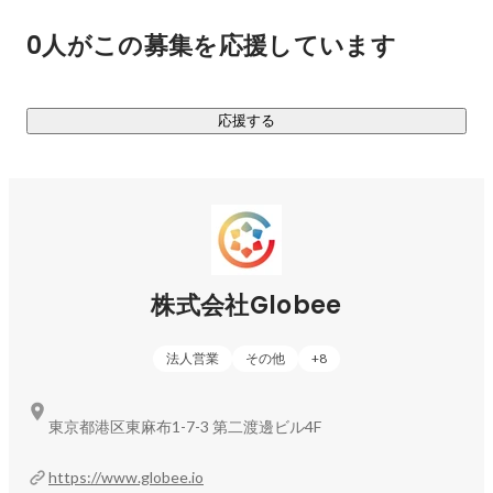
機能を新規リリース。abceed内でスパイダーマン、トップガ
0人がこの募集を応援しています
ン、ミッション：インポッシブル、グッド・ドクターなど人
気映画・ドラマを視聴しながら、「日英同時字幕」「フレー
ズ単位の巻き戻し・早送り」などが可能な学習機能を実装し
応援する
ました。

以下の配給会社の作品が対象です

＊ソニー・ピクチャーズ エンタテインメント

＊パラマウント・グローバル・コンテンツ・ディストリビュ
ーション

株式会社Globee
豊富な学習機能ゆえに英語学習者およびTOEIC®︎受験者の約8
割以上の認知を誇り、現在の登録ユーザー数は600万人を突
法人営業
その他
+
8
破しています。

┈┈┈┈┈┈┈┈┈┈┈┈┈┈┈┈┈  

東京都港区東麻布1-7-3 第二渡邊ビル4F
️◼️ 「abceed」が持つ可能性

┈┈┈┈┈┈┈┈┈┈┈┈┈┈┈┈┈

https://www.globee.io