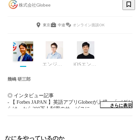
株式会社Globee
東京
中途
オンライン面談OK
エンジニア
iOSエンジニア
幾嶋 研三郎
◎ インタビュー記事

- 【 Forbes JAPAN 】英語アプリGlobeeが上場　「バグだ
さらに表示
らけ」から300万人利用のサービスに

https://forbesjapan.com/articles/detail/63855

- 【 DIAMOND SIGNAL 】「EdTechは儲からない」を乗
り越え上場、AI活用“超パーソナライズ英語教材”で躍進
の「abceed」

なにをやっているのか