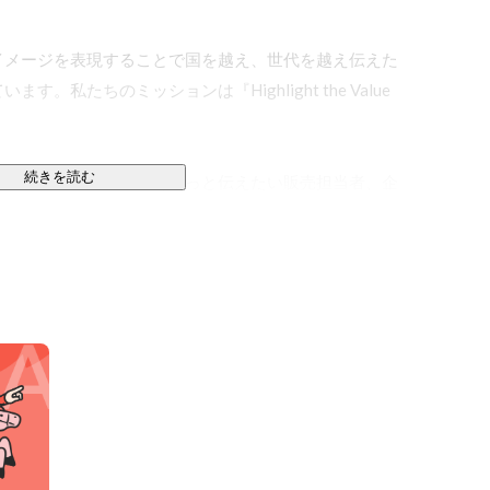
イメージを表現することで国を越え、世代を越え伝えた
私たちのミッションは『Highlight the Value 
続きを読む
商品やサービスの魅力をもっと伝えたい販売担当者、企
当者、教育や研修をもっと実践的にしたい研修担当者
。具体的な仕事のイメージとしては「悩みを聞く」「動
」「映像を編集する」「感動する」「動画を視聴いただ
ます。

像制作会社ではありません『映像活用提案会社』という
・『成果をあげる』この3つを大切に日々仕事に、取り組