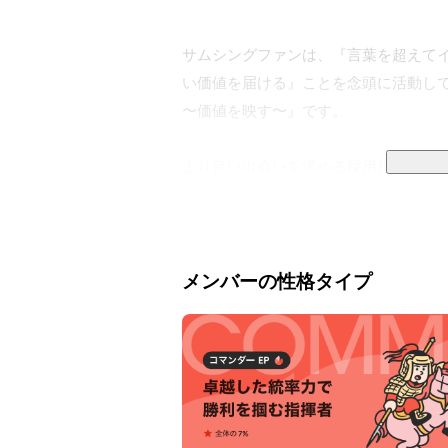
サムシングファンは、『言葉を超えて
い価値を届ける』ことを念頭に活動しています。
〜価値を映す〜』です。

より良い出会いを求める採用担当者、
業のブランディングを検討する広報担
等、すべて私たちのお客様になります
画の可能性を提案する」「映像を撮る
ける環境を提供する」ということになり
メンバーの性格タイプ
また、サムシングファンは、ただの映
側面もあります。『作る』・『使う』
んでいます。