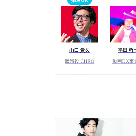
指名OK
山口 貴久
平田 哲
取締役 CHRO
動画DX事
や