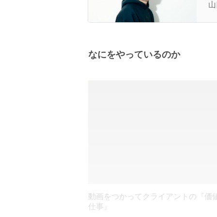
山
なにをやっているのか
動画をつかってクライアントの『価
仕事』