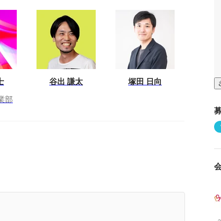
士
谷出 謙太
塚田 日向
業部
ったことない領域の動画制作を日々