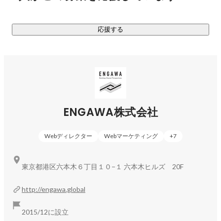
スの魅力を効果的に伝えるSNSマーケティングの支援をいた
します。

応援する
・外国人KOL／インフルエンサ―

・日本在住外国人メンバーシップ

・外国語SNSマーケティング支援

◆クリエイティブ＆PR

豊富な経験と実績を有する外国人クリエイティブチームによ
り、印刷物、WEBサイト、動画など外国語でのツール制作
ENGAWA株式会社
や、海外メディアにむけた効果的なPR展開など“世界に魅せ
る”マーケティング活動の支援を行います。

Webディレクター
Webマーケティング
+
7
・クリエイティブ＆プロダクション

・外国語プレスリリース制作/配信

・日本在住外国人マーケティングリサーチ

東京都港区六本木６丁目１０−１ 六本木ヒルズ 20F
◆ジャパンブランドプロデュース

http://engawa.global
日本ならではの価値を持つ商品・サービスの発掘から、商品
開発、流通展開まで、“ジャパンブランド”の更なる魅力向上と
2015/12に設立