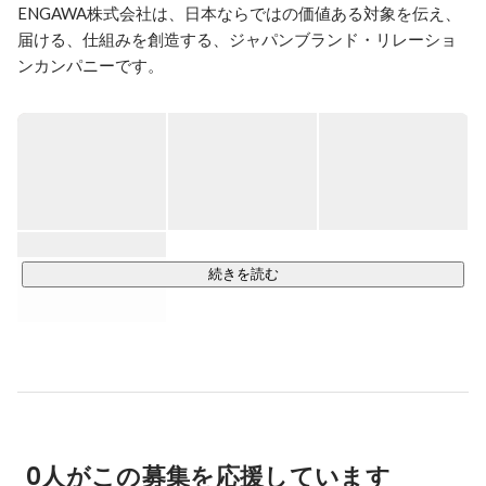
ENGAWA株式会社は、日本ならではの価値ある対象を伝え、
届ける、仕組みを創造する、ジャパンブランド・リレーショ
ンカンパニーです。

日本の優れた商品・サービスの認定プログラム
「OMOTENASHI Selection」の運営、外国人向けライフスタ
イルマガジン「TokyoWeekender」の出版、インバウンドプ
ロモーション等、多国籍メンバーにて手掛けています。

◆外国語メディア

1970年に創刊され、英字誌としては日本での長い歴史をもつ
英字ライフスタイル誌・WEBマガジン「Tokyo Weekender」
続きを読む
の運営を行い、英語圏の消費者へ情報を発信します。

・Tokyo Weekender マガジン

・Tokyo Weekender デジタル

・会員制コミュニティ「Insiders Club」

◆KOL・インフルエンサー

外国語SNSにおいて多くのフォロワーと高い影響力をもつ外
0人がこの募集を応援しています
国人KOL／インフルエンサーにより、お客様の商品・サービ