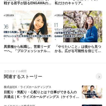
戦する若手が語るENGAWAの魅
私だけのキャリア。
力とは？
異業種から転職し、営業リーダ
「やりたいこと」は後から見つ
ーへ。「プロフェッショナル」
かる。広がる可能性を信じて飛
を目指して日本の魅力を世界へ
び込んだENGAWAでの成長スト
発信
ーリー
ココロオドル瞬間
関連するストーリー
株式会社K・ライズホールディングス
目配り・気配り・心配りとは？仕事ができる人の
共通点｜K・ライズホールディングス（ケイライ
ズ)
マイクロベース株式会社