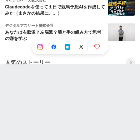
Claudecodeを使って１日で競馬予想AIを作成して
みた（まさかの結果に。。）
デジタルアスリート株式会社
あなたは右脳派？左脳派？腕と手の組み方で思考
の癖を学ぶ
人気のストーリー
NINJAPAN株式会社
失敗と挫折の連続から這い上がり続ける壮絶な人
生。社長に今までとこれからを聞いてみた。
Wantedly, Inc.
リリースは「作業」ではなく「仕組み」 —
iOS/Androidのリリースワークフロー統一
Care Earth株式会社
Care Earthって何をしている会社？