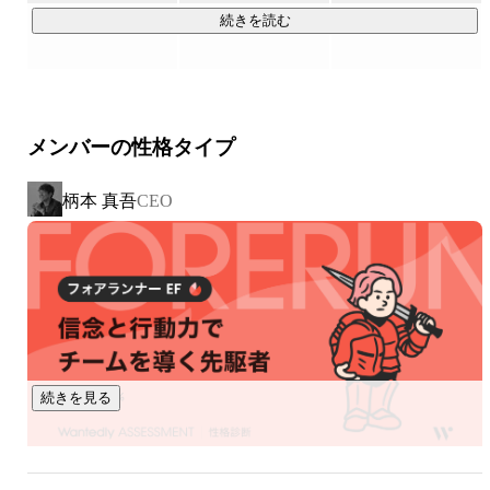
「この洋服、試着できたらいいのにな。」

続きを読む
私たちメイキップは、こうしたオンラインショッピングにお
ける課題を解決したいという想いから、これまで人の感覚に
頼っていた領域をテクノロジーで可視化し、新しい購入体験
の実現に挑戦しています。

メンバーの性格タイプ
【unisize】

柄本 真吾
CEO
 ECで洋服やバッグを購入する際、ユーザーひとり一人に最適
https://cl.unisize.makip.co.jp/
【aunn Personalization】

 ECサイト利用者の体型と好みを解析し、個々人にマッチする
https://cl.unisize.makip.co.jp/lp/aunn.html
続きを見る
【FaceChange】

FaceChange は、ECサイト上のモデルやスタッフの着用画像