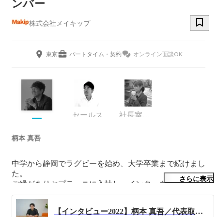
ンバー
株式会社メイキップ
東京
パートタイム・契約
オンライン面談OK
セールス
社長室 採用担当
柄本 真吾
中学から静岡でラグビーを始め、大学卒業まで続けまし
た。

さらに表示
ご縁がありセプテーニに入社し、インターネット広告周り
に従事。

ドリコムの再生のために転職をし、6年近く勤務。

【インタビュー2022】柄本 真吾／代表取締役CEO
仲間とMake it possible を実現するために起業。
