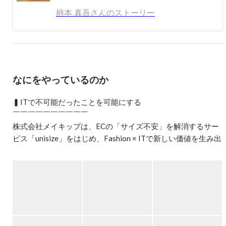
柄本 真吾さんのストーリー
趣味は大学専攻のガーデニング、香水、スポーツ全般。
なにをやっているのか
▍ITで不可能だったことを可能にする

￣￣￣￣￣￣￣￣￣￣

株式会社メイキップは、ECの「サイズ不安」を解消するサー
ビス「unisize」をはじめ、Fashion × ITで新しい価値を生み出
すファッションテック企業です。

社名「Makip」は「Make IT Possible」を縮めた造語であり、
ITを通じて今まで不可能だったことを可能にしたいという想
いが込められています。

「このサイズ、本当に自分に合うのかな？」

「欲しかった商品は売り切れだけど、自分に合う似た商品は
ないかな？」
