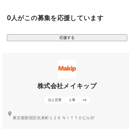
とユーザーの顔写真を合成し、自分の顔を合わせた着用イメ
https://cl.unisize.makip.co.jp/lp/facechange.html
0人がこの募集を応援しています
【FitModel.AI】

 unisizeのサイジング技術と蓄積された体型データを活かし、
応援する
平置きの商品画像から1cm単位で袖・丈・裾を再現したモデ
https://fitmodel.makip.co.jp/
株式会社メイキップ
法人営業
人事
+
8
東京都新宿区矢来町１２６ ＮＩＴＴＯビル1F