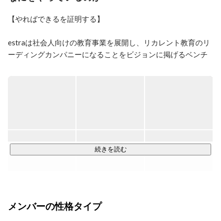
【やればできるを証明する】

estraは社会人向けの教育事業を展開し、リカレント教育のリ
ーディングカンパニーになることをビジョンに掲げるベンチ
ャー企業です。

エンジニアやマーケター、デザイナー等の職種は、需要に対
し供給が不足しています。

一番の原因は、実務の経験がないと得ることができない能力
が必要とされる職種だからだと考えています。

エンジニアを志す人は多い一方で、未経験者を採用し開発を
続きを読む
任せる企業が少ないです。

また、企業側も即戦力層の採用は難しく、事業拡大に苦しん
でいます。

この課題を解決するためには、教育事業だけやれば良い、開
メンバーの性格タイプ
発事業だけやれば良いではなく、教育と開発どちらも行い、
橋渡しとなる仕組みを作ることだと考えています。
