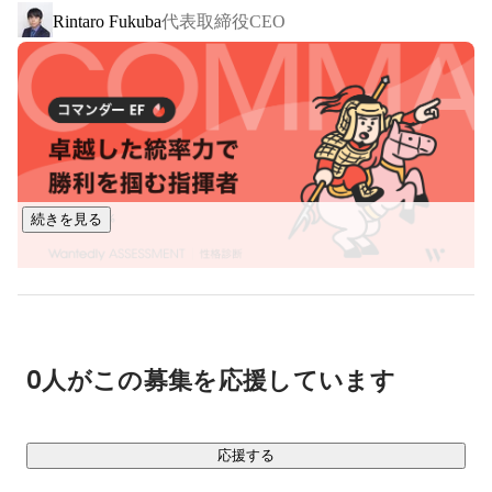
代表取締役CEO
Rintaro Fukuba
■ 事業内容

￣￣￣￣￣￣

・プログラミングスクール事業：COACHTECH

1,000時間の学習カリキュラムを提供し、実務で活躍できる人
材を育成するスクールです。

Webアプリケーション開発の案件を保証する選抜コミュニテ
ィを運営し、市場価値が高い人材の輩出に努めています。

続きを見る
・システム開発事業

スタートアップ企業や事業会社さんがお客様で、主に新規事
業のβ版開発から、その後の追加開発までご依頼いただいてい
ます。主にPHP/Laravelを使用し、フロントエンドはReactや
Vue.js等、様々に対応しています。

0人がこの募集を応援しています
・フリーランスエージェント事業

Web開発案件にフリーランスエンジニアをご紹介するエージ
応援する
ェントサービスです。自社で育成した人材を中心にサービス