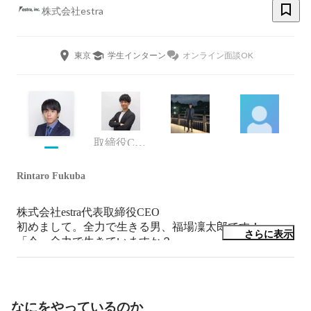
株式会社estra
東京
学生インターン
オンライン面談OK
取締役COO
Rintaro Fukuba
株式会社estra代表取締役CEO

初めまして。全力で生きる男、福場凜太郎です！

さらに表示
「今、全力で生きていますか？」

そう聞かれたら100% 「はい」と答えられますか？

弊社は全力で成長したい人に全力でコミットする会社で
す。

成長意欲の高い新たな仲間をお待ちしております！
なにをやっているのか