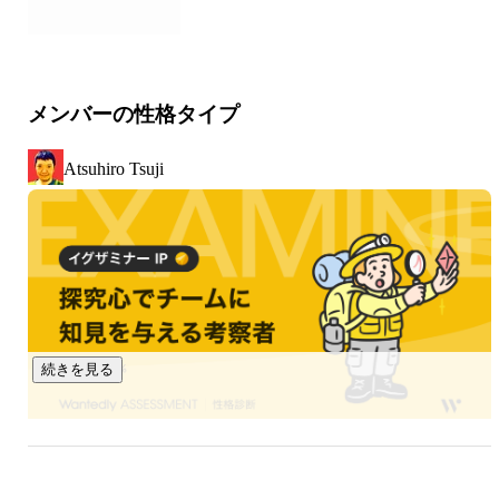
・UI デザインや、フロントエンド開発の専門家が必要なフェ
ーズに入ったスタートアップを技術支援

・さまざまなスタートアップにチームメンバーとして参画
し、チームや事業の課題を解決

メンバーの性格タイプ
・言われた作業をするのではなく、事業成長に寄与するため
のチームワークを発揮

Atsuhiro Tsuji
【どんな会社と仕事をしているか】

・スタートアップ シード〜シリーズA：41.7%

・スタートアップのシリーズB以降：11.1%

・上場企業：19.4%

・上場企業子会社の新規事業：5.6%

・その他事業会社：22.2%

（直近3年間の売上に対する一次請け比率：90%越）

続きを見る
Gaji-Labo の仕事の多くは、上記のような「これから事業を伸
ばすぞ」というフェーズのスタートアップの支援をしていま