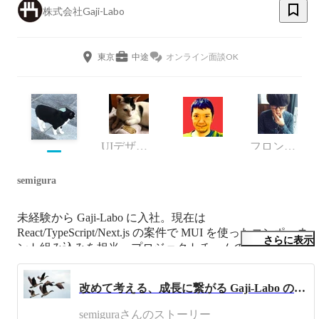
株式会社Gaji-Labo
東京
中途
オンライン面談OK
UIデザイナーリード
フロントエンドエンジニア
semigura
未経験から Gaji-Labo に入社。現在は 
React/TypeScript/Next.js の案件で MUI を使ったコンポーネ
さらに表示
ント組み込みを担当。プロジェクトチームのリードとして
共に組み込み作業をしているメンバーの進行管理も行って
います。休日はだいたい家で音楽を聴いており、たまにラ
改めて考える、成長に繋がる Gaji-Labo の文化①: 振り返り日報
イブに出かけています。
semiguraさんのストーリー