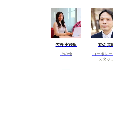
笠野 実茂里
遊佐 英
その他
コーポレー
スタッ