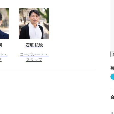
嗣
石垣 紀聡
ト・
コーポレート・
フ
スタッフ