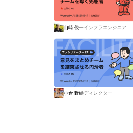
▍キャッシュレス決済総合プラットフォー
日本の決済シーンの約7割に使われる「
ジットカード会社様・金融機関様を、
山崎 俊一
インフラエンジニア
ジットカード利用にも対応しており、24
クレジットカードの有効性や利用限度
に至るまで、幅広い決済を素早く確実に
https://solution.cafis.jp/about/about.ph
小倉 野絵
ディレクター
▍「CAFIS」で目指す世界

キーワードは、「変える」「創る」「
CAFISを良い意味で壊し、さらに進
ザー目線で追求し、共に新しい時代を切