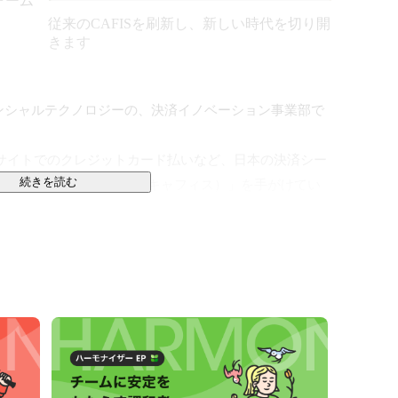
ォーム
従来のCAFISを刷新し、新しい時代を切り開
きます
ンシャルテクノロジーの、決済イノベーション事業部で
サイトでのクレジットカード払いなど、日本の決済シー
続きを読む
ットフォーム「CAFIS（キャフィス）」を手がけてい
2021年のキャッシュレス決済比率は32.5%（※）。
から、使用頻度は年々増加しており、日本社会に欠かせ
決済比率を算出しました」（2022年6月1日）より
