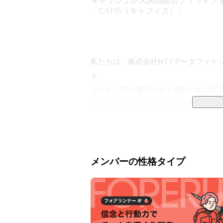
キャッシュレス決済総合プラットフ
「CAFIS（キャフィス）」
私たちは、株式会社NTTデータフィナ
す。

コンビニでの電子マネー支払いや、EC
ンを支えるキャッシュレス決済総合プラ
ます。

あらゆる場所で行われる「決済」ですが、
キャッシュレスという概念が生まれて
メンバーの性格タイプ
ない存在です。

※経済産業省「2021年のキャッシュレス