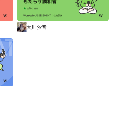
ム「CAFIS（キャフィス）」

CAFIS」。国内の様々な加盟店様と、ほぼすべてのクレ
オンラインで結びます。インターネットや国外でのクレ
大川 汐音
時間365日止まることはありません。

額のチェック、デビットカード取引や売上データの作成
処理することが可能です。

p
超える」の3点。ここに込められているのは、「今の
化させていく」という決意です。使いやすさ・品質をユー
り開いていきます。
