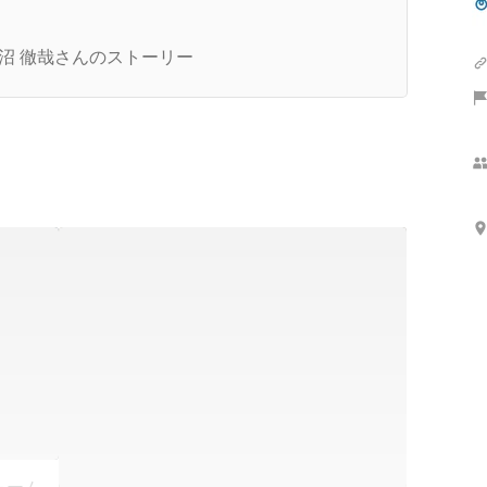
トップインタビュー】NTTデータ フィナンシャ
テクノロジー決済イノベーション事業部の「これ
沼 徹哉さんのストーリー
で」と「これから」