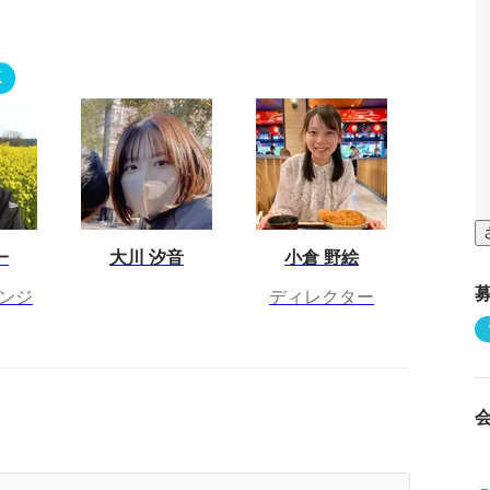
K
一
大川 汐音
小倉 野絵
ンジ
ディレクター