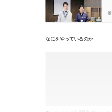
【
ル
菱
ま
なにをやっているのか