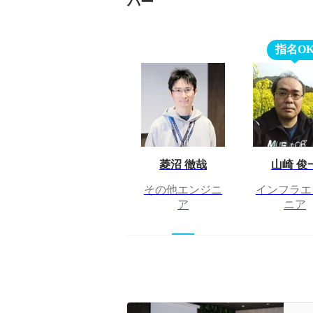
バー
指名O
菱沼 徹哉
山崎 俊
その他エンジニ
インフラエ
ア
ニア