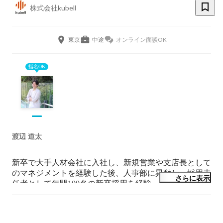
株式会社kubell
東京
中途
オンライン面談OK
指名OK
渡辺 道太
新卒で大手人材会社に入社し、新規営業や支店長として
のマネジメントを経験した後、人事部に異動し、採用責
さらに表示
任者として年間100名の新卒採用を経験。

その後、人事領域でのcapabilityを広げるため、HRtech領
域のスタートアップにCHROとして入社。

採用、組織開発、ブランディング、評価・制度を幅広く