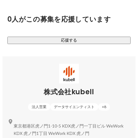
▼ビジネスチャットの会社から、BPaaSで「働く」を変える
プラットフォームへ

0人がこの募集を応援しています
中小企業のお客様に向き合い続けてきた私たちが、気付いた
こと。

それは、中小企業の方々は現場仕事で忙しく、

応援する
使い勝手が異なる多数のSaaSを使いこなすことが困難だとい
うことです。

中小企業の方が多数のSaaSを使いこなすのが難しいのであれ
ば、業務ごと巻き取り、

チャット経由でSaaSを運用代行すればいいのではという
BPaaS(Business Process as a Service)の発想に行き着きまし
株式会社kubell
た。

法人営業
データサイエンティスト
+
8
BPaaSを通じて中小企業の管理業務などのノンコア業務を効
率化し、

お客様には安心して、より多くの時間をクリエイティブなこ
東京都港区虎ノ門1-10-5 KDX虎ノ門一丁目ビル WeWork
とに費やし、付加価値をあげ、生産性が向上する。

KDX 虎ノ門1丁目 WeWork KDX 虎ノ門