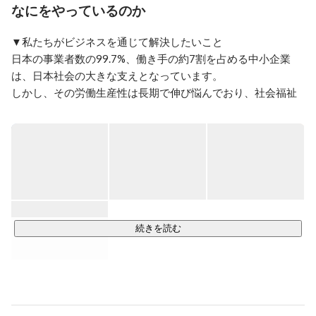
経験しHRの立ち上げを行う。

なにをやっているのか
1年間で一通り立ち上げを行ったタイミングで企業の
capabilityに限界を感じ、ITメガベンチャーに転職。

▼私たちがビジネスを通じて解決したいこと

HRBPとして、事業拡大に向けて採用〜組織開発まで幅
日本の事業者数の99.7%、働き手の約7割を占める中小企業
広く携わる。
は、日本社会の大きな支えとなっています。

しかし、その労働生産性は長期で伸び悩んでおり、社会福祉
を支え国際競争力を上げるためには、

DXを通じて中小企業の労働生産性をいかに向上させていくか
が重要です。

kubellは、中小企業市場で大きなシェアを持つ日本最大級のビ
ジネスチャット「Chatwork」を運営しています。

ビジネスチャットを通じて社内外のコミュニケーションを活
性化させ、ビジネスの効率化を推進してきました。

この広がり続けるビジネスチャットをプラットフォームとし
続きを読む
て、

大きな社会課題である中小企業の労働生産性を解決していく
ためのサービスを、

多数つくりだしていきたいと考えています。
