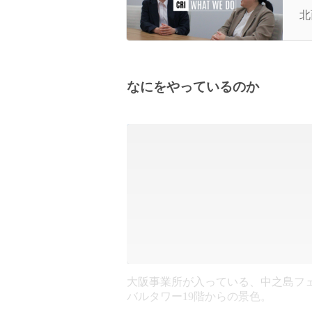
へ
北
なにをやっているのか
大阪事業所が入っている、中之島フ
バルタワー19階からの景色。