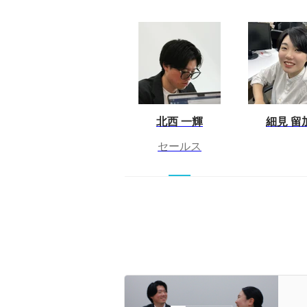
北西 一輝
細見 留
セールス
立