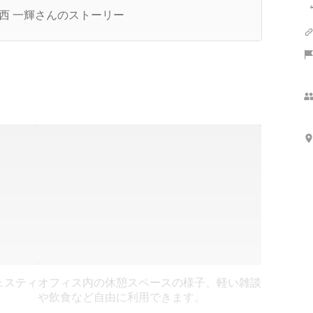
の想い。
西 一輝さんのストーリー
ェスティ
オフィス内の休憩スペースの様子、軽い雑談
や飲食など自由に利用できます。