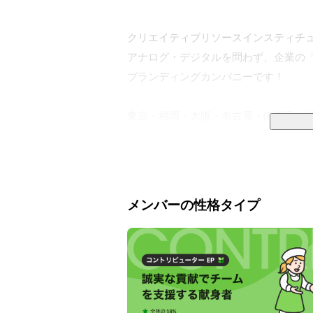
クリエイティブリソースインスティチュート
アナログ・デジタルを問わず、企業の「
ブランディングカンパニーです！

東京・福岡・大阪・名古屋・伊万里の計
会社設立当時は主にアナログ(紙媒体)
・Web制作プロダクション事業（PD）

・デジタルソリューション事業（DS）

メンバーの性格タイプ
・コミュニティデザイン事業

・事業開発/コンサルティング事業広告

など時代に合わせて様々な事業に取り組
現在、以下の職種にて募集中！

・WEBディレクター
