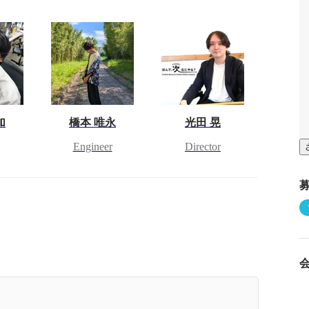
加
橋本 唯永
光田 晃
Engineer
Director
ち上げから10ヶ月。大阪事業所の"今"と、2期目