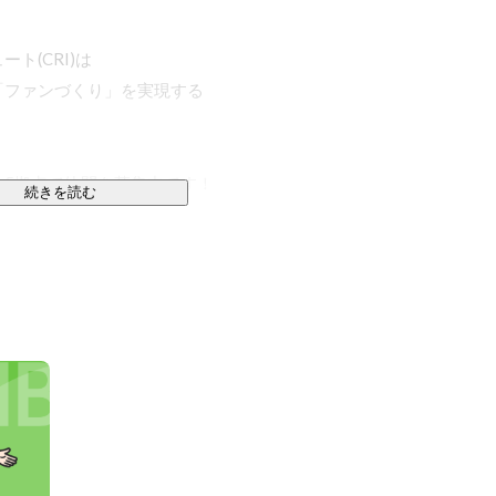
(CRI)は

ファンづくり」を実現する

5拠点で仲間を募集中です！

続きを読む
に軸を置いた会社経営でしたが、現在では

んでいます。
