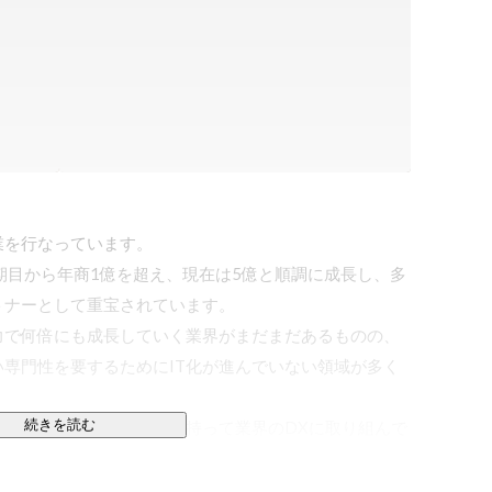
を行なっています。

期目から年商1億を超え、現在は5億と順調に成長し、多
ナーとして重宝されています。

で何倍にも成長していく業界がまだまだあるものの、

専門性を要するためにIT化が進んでいない領域が多く
続きを読む
構築し、圧倒的な専門性を持って業界のDXに取り組んで