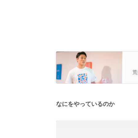
”
由
荒
れ
なにをやっているのか