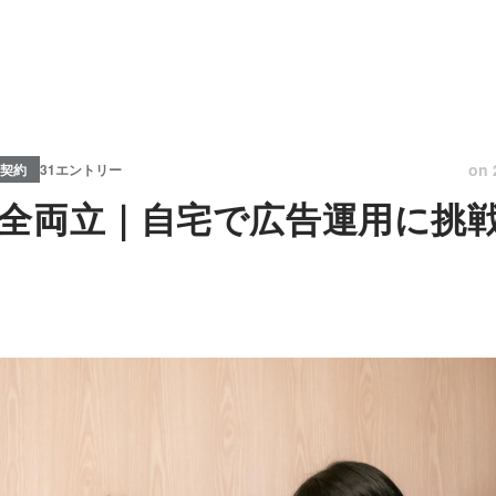
on
契約
31エントリー
全両立｜自宅で広告運用に挑