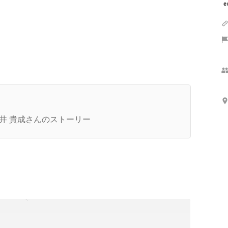
新卒入社”という貴重なカードをemologyで切る理
は、『ビジネス戦闘能力を最速で圧倒的に高めら
井 貴成さんのストーリー
る環境』であること