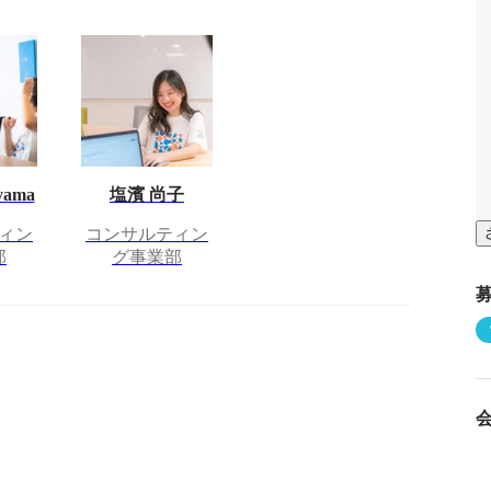
yama
塩濱 尚子
ィン
コンサルティン
部
グ事業部