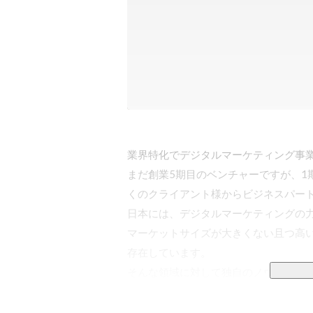
業界特化でデジタルマーケティング事業
まだ創業5期目のベンチャーですが、1
くのクライアント様からビジネスパート
日本には、デジタルマーケティングの力
マーケットサイズが大きくない且つ高い
存在しています。

そんな領域に対して独自のノウハウを
います。