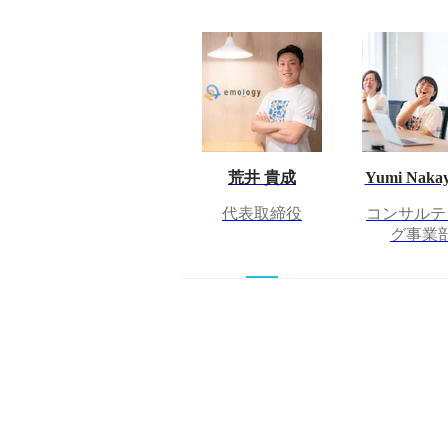
荒井 貴成
Yumi Naka
代表取締役
コンサルテ
グ事業