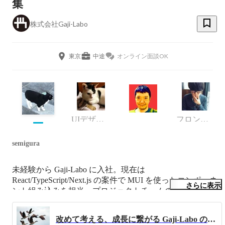
集
株式会社Gaji-Labo
東京
中途
オンライン面談OK
UIデザイナーリード
フロントエンドエンジニア
semigura
未経験から Gaji-Labo に入社。現在は 
React/TypeScript/Next.js の案件で MUI を使ったコンポーネ
さらに表示
ント組み込みを担当。プロジェクトチームのリードとして
共に組み込み作業をしているメンバーの進行管理も行って
います。休日はだいたい家で音楽を聴いており、たまにラ
改めて考える、成長に繋がる Gaji-Labo の文化①: 振り返り日報
イブに出かけています。