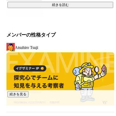
【主にこんなことをしています】

続きを読む
・UI デザインや、フロントエンド開発の専門家が必要なフェ
ーズに入ったスタートアップを技術支援

・さまざまなスタートアップにチームメンバーとして参画
し、チームや事業の課題を解決

メンバーの性格タイプ
・言われた作業をするのではなく、事業成長に寄与するため
のチームワークを発揮

Atsuhiro Tsuji
【どんな会社と仕事をしているか】

・スタートアップ シード〜シリーズA：41.7%

・スタートアップのシリーズB以降：11.1%

・上場企業：19.4%

・上場企業子会社の新規事業：5.6%

・その他事業会社：22.2%

（直近3年間の売上に対する一次請け比率：90%越）

続きを見る
Gaji-Labo の仕事の多くは、上記のような「これから事業を伸
ばすぞ」というフェーズのスタートアップの支援をしていま