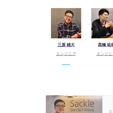
三原 雄大
髙橋 祐
エンジニア
エンジニ
開
目
三