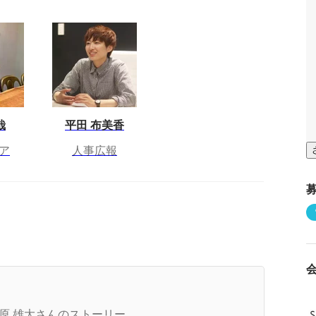
哉
平田 布美香
ア
人事広報
発するプロダクトに応じて、技術選定。お客様の
的・目標に合った質の高いプロダクトを提供でき
原 雄大さんのストーリー