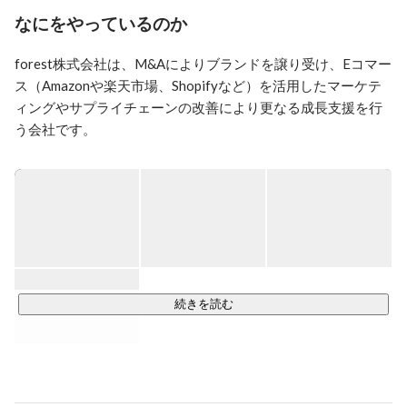
forest株式会社を起業。持続性が高く良質な日本の商品
なにをやっているのか
をforestにて譲り受け、各領域のエキスパートが力を合
わせて更なる成長を実現します。
forest株式会社は、M&Aによりブランドを譲り受け、Eコマー
ス（Amazonや楽天市場、Shopifyなど）を活用したマーケテ
ィングやサプライチェーンの改善により更なる成長支援を行
う会社です。

日本企画の消費財や伝統工芸品にこだわり承継を進めてお
り、今後数年で50~100ブランドのM&Aを進める予定です。

優れた品質と機能を持ち、ユーザーに長く使ってもらえる日
本発の世界ブランドを世に送り出していきます。

弊社のビジョンや事業成長力は国内外からの投資家からも高
く評価頂いており、2023年シリーズAを完了し累計調達額が
続きを読む
38億円となりました。

2025年6月にはシリーズBラウンドを行い、 累計総額70億円
規模の資金調達を実施済み です。
