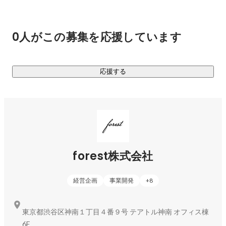
これにより、越境EC基盤、物流拠点、テクノロジー活用、人
材への投資を加速させ、さらに高い成長角度で事業を拡大す
る計画です。

0人がこの募集を応援しています
2030年には売上数百億～千億円の日本を代表するEC・小売企
業グループとなることで、日本の課題であるモノづくり産業
応援する
の活性化を実現します。
forest株式会社
経営企画
事業開発
+
8
東京都渋谷区神南１丁目４番９号 テアトル神南 オフィス棟
6F