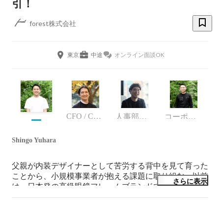
引！
forest株式会社
東京
中途
オンライン面談OK
CFO / Co-Founder
人事部人事部長
コーポレート・スタッフ
Shingo Yuhara
父親が内装デザイナーとして苦労する背中を見て育った
ことから、小規模事業者が抱える課題に取り組む。以前
さらに表示
は、日本発の高級眼鏡フレームブランドである株式会社
フォーナインズの役員、日本の光学技術を活かした半導
体部品メーカーである株式会社モリテックスの役員(親
会社)などを歴任。Eコマースが持つ高い可能性を感じ、