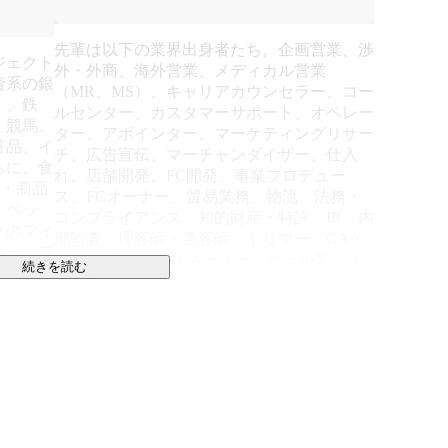
先輩は以下の業界出身者たち。企画営業、渉
ジェクト
外・外商、海外営業、メディカル営業
資系の銀
（MR、MS）、キャリアカウンセラー、コー
）、鉄
ルセンター、カスタマーサポート、オペレー
、競馬、
ター、アポインター、マーケティングリサー
粧品、イ
チ、広告宣伝、マーチャンダイザー、仕入
らに、食
れ、店舗開発、FC開発、事業プロデュー
営・商品
ス、FCオーナー、貿易業務、物流、法務・
、ペッ
コンプライアンス、知的財産・特許、IR、内
クのフィ
部監査、理容師・美容師、トリマー、CA・
バー、フ
FA、旅行コーティネーター、ホテル業、タ
続きを読む
員など、
クシードライバー、鉄道業界、介護士、教
師、通訳、税理士、弁護士など
両立しませんか？
