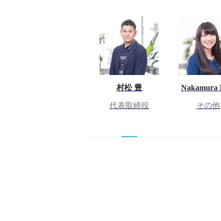
村松 豊
Nakamura 
代表取締役
その他