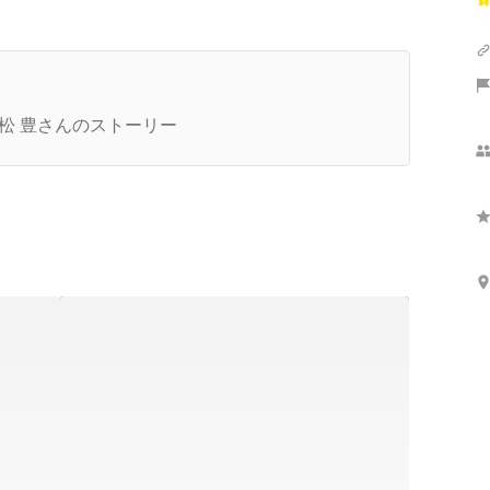
さらに表示
リーランス営業を7年経験して、分かったこと
松 豊さんのストーリー