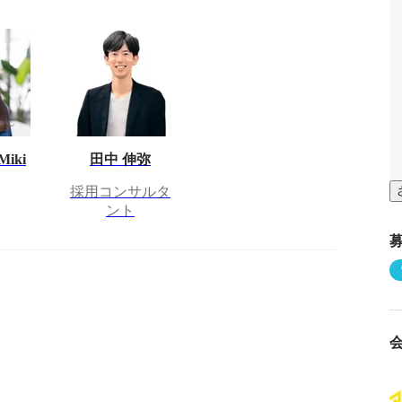
Miki
田中 伸弥
採用コンサルタ
ント