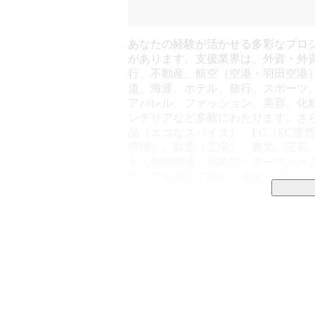
あなたの経験が活かせる多彩なプロ
があります。支援業界は、外資・外
行、不動産、航空（空港・羽田空港
道、海運、ホテル、旅行、スポーツ
アパレル、ファッション、美容、化
ンテリアなど多岐にわたります。さ
品（エコなスパイス）、EC（EC運
管理）、製造（工場）、農業、宝石
ト・動物関連、美術館・テーマパー
ギュア企画まで幅広く支援。ドライ
ォークリフト、ドローン、客室乗務
専門スキルが活かせる環境です。
「フリーランス」でありながら

「家族に合わせた働き方」と「安定」を