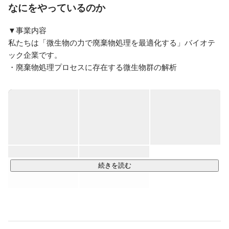
なにをやっているのか
▼事業内容

私たちは「微生物の力で廃棄物処理を最適化する」バイオテ
ック企業です。

・廃棄物処理プロセスに存在する微生物群の解析

・微生物データを活用した処理プロセスの最適化
（Microboost）

・微生物群「コムハム」を用いたバイオマスリサイクル技術
の開発

廃棄物処理の現場では、分解速度、臭気、温室効果ガス排出
などの多くが微生物の状態によって決まります。

しかし現場では

続きを読む
「どんな微生物がいるのか」

「なぜ分解が遅いのか」

「どう改善すればいいのか」

がほとんど可視化されていません。
