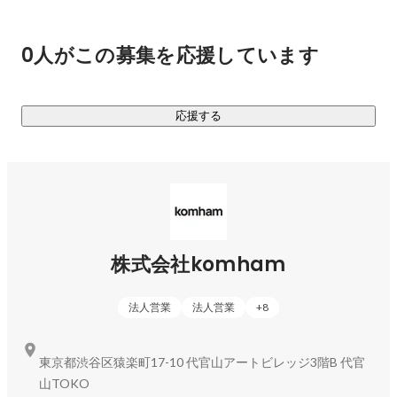
私たちは微生物データを解析し、廃棄物処理を科学的に改善
するプラットフォームを開発しています。

0人がこの募集を応援しています
▼どんな技術なの？

■ Microboost

応援する
Microboostは、廃棄物処理施設の微生物環境を解析し必要な
微生物を処方する、処理プロセスの改善を総合的に支援する
サービスです。

具体的には

・微生物DNA解析（16S rRNA等）

・処理プロセスの微生物構造の可視化

株式会社komham
・分解速度や臭気発生の要因分析

・最適な微生物環境の設計

法人営業
法人営業
+
8
を行い、廃棄物処理施設の性能改善を実現します。

これまで経験や勘に頼っていた廃棄物処理を、データに基づ
東京都渋谷区猿楽町17-10 代官山アートビレッジ3階B 代官
いた運用へ変えることが目的です。

山TOKO