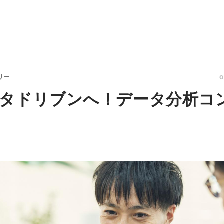
リー
ータドリブンへ！データ分析コ
？