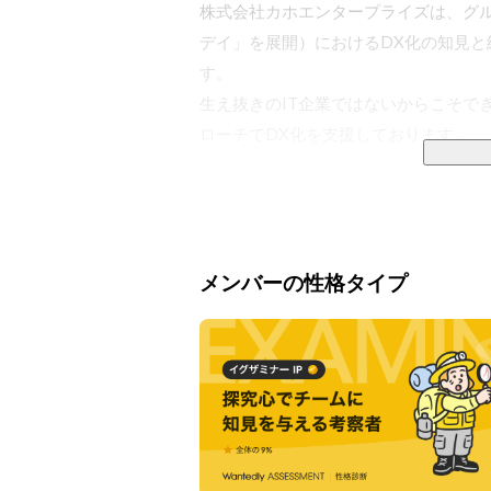
株式会社カホエンタープライズは、グ
デイ」を展開）におけるDX化の知見と
す。

生え抜きのIT企業ではないからこそで
ローチでDX化を支援しております。

【事業内容】

1. データ活用支援

　- データ分析基盤（DWH）構築

メンバーの性格タイプ
　- データ分析基盤（DWH）運用支援

　- Tableau（※）ライセンス販売

　- Tableau（※）ダッシュボード画面
　- Tableau（※）操作トレーニング

　- Tableau（※）運用内製化支援 等

2. Google Workspace活用支援
