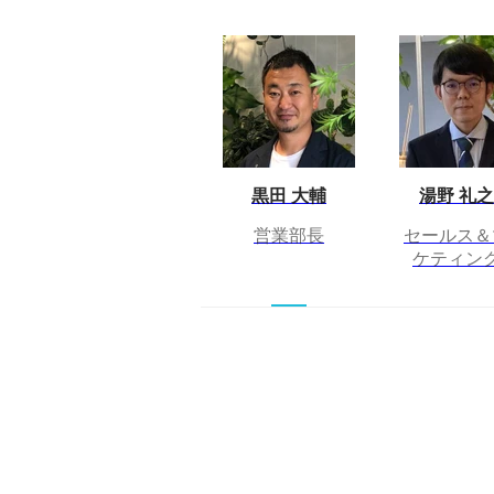
黒田 大輔
湯野 礼
営業部長
セールス＆
ケティン