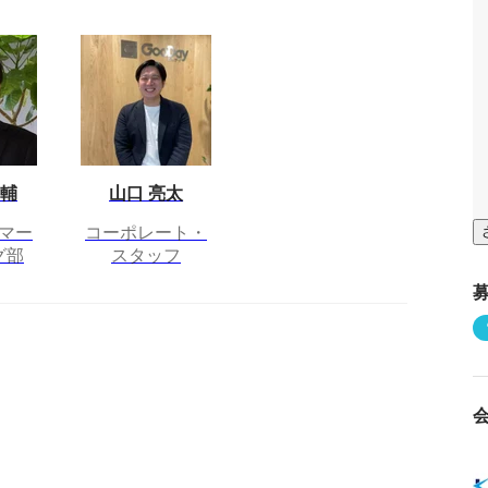
之輔
山口 亮太
マー
コーポレート・
グ部
スタッフ