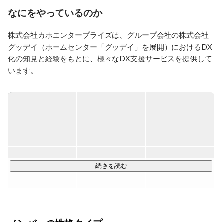
／広告／クリエイティブ制作を行ってきた経験から、エ
なにをやっているのか
ンジニアリングの知見だけなく、デザイン／クリエイテ
ィブやマーケティングの知見を活かした提案を得意とし
株式会社カホエンタープライズは、グループ会社の株式会社
ております。
グッデイ（ホームセンター「グッデイ」を展開）におけるDX
化の知見と経験をもとに、様々なDX支援サービスを提供して
います。

生え抜きのIT企業ではないからこそできる、現場に近く、業
務に即した実践的・実用的なアプローチでDX化を支援してお
ります。

【事業内容】

1. データ活用支援

　- データ分析基盤（DWH）構築

　- データ分析基盤（DWH）運用支援

続きを読む
　- Tableau（※）ライセンス販売

　- Tableau（※）ダッシュボード画面構築の支援

　- Tableau（※）操作トレーニング

　- Tableau（※）運用内製化支援 等
