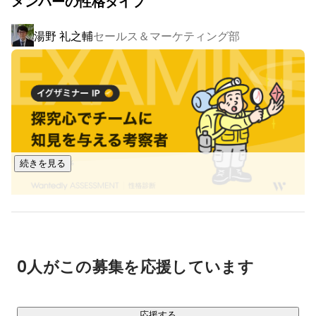
メンバーの性格タイプ
2. Google Workspace活用支援

湯野 礼之輔
セールス＆マーケティング部
　- Google Workspace ライセンス販売

　- Google Workspace 初期設定・環境構築支援

　- Google Workspace 操作トレーニング

　- Google Workspace 運用内製化支援 等

3. KOX

　- クラウド型データ活用プラットフォーム「KOX」
（
https://kox.kaho-enterprise.co.jp/
）の提供

続きを見る
4. DX人材育成支援

　- DX人材教育プログラム「Data Academy」の提供

※「Tableau」とはアメリカに本社を持つタブロー・ソフトウ
ェアが開発、販売している「セルフサービスBI」ツールで、
0人がこの募集を応援しています
https://www.tableau.com/ja-jp
応援する