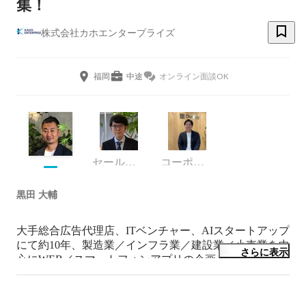
集！
株式会社カホエンタープライズ
福岡
中途
オンライン面談OK
セールス＆マーケティング部
コーポレート・スタッフ
黒田 大輔
大手総合広告代理店、ITベンチャー、AIスタートアップ
にて約10年、製造業／インフラ業／建設業／小売業を中
さらに表示
心にWEB／スマートフォンアプリの企画・構築、デジ
タルクリエイティブの制作、業務用ソフトウェア構築の
提案営業を行ってきております。プログラマー／システ
ムエンジニアからキャリアスタートし、マーケティング