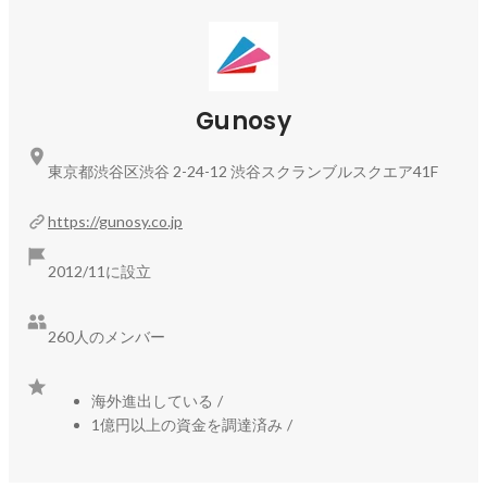
子会社のゲームエイトでは、国内有数のゲーム総合情報Web
サービス「game8.jp（ゲームエイト）」を運営しており、月
間4,200万人以上のユーザーが利用しています。同社は、
Gunosy
「game8.jp（ゲームエイト）」の海外展開など、更なる成長
に向けた挑戦を行っています。

東京都渋谷区渋谷 2-24-12 渋谷スクランブルスクエア41F
新規領域における非連続的な成長に向けた取り組みも実施し
https://gunosy.co.jp
ており、国内外の有望なスタートアップ企業に対するベンチ
ャーキャピタル投資を推進しています。直近では高い成長率
2012/11に設立
を見せるインド市場への投資も積極的に行っており、厳選さ
れた投資機会に対する出資・M&Aを通じて、既存事業以外の
成長の柱の確立を目指しています。

260人のメンバー
【設立5年で東証プライム上場へ、組織力の強化中】

海外進出している
/
2012年11月創業以来、メディア事業と広告事業を武器に約5
1億円以上の資金を調達済み
/
年で東証プライム上場を果たし、着々と各事業・組織を拡大
させて参りました。今まさに第二創業期を迎え、既存プロダ