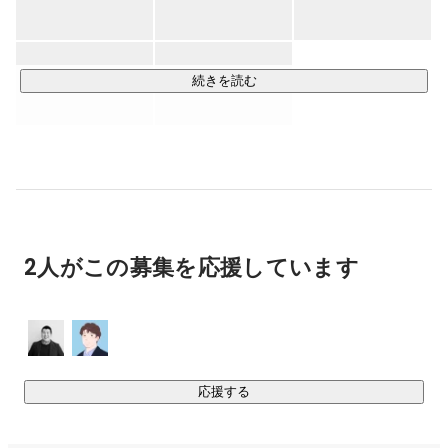
する様々な情報を独自のアルゴリズムで収集し、評価付けを
行い、パーソナライズしてユーザーに届けており、メディア
累計のダウンロード数は5900万ダウンロード（2024年2月時
点）を超え、国内最大級の情報キュレーションサービスとな
続きを読む
っています。

継続した事業拡大に向けて強みであるテクノロジーの更なる
強化を目指し、自社プロダクトのアルゴリズム改善など、デ
ータによるプロダクト改善を続けると共に、社外への技術提
供および学会における論文発表を中心とした研究開発も行っ
ています。

2人がこの募集を応援しています
新規事業への挑戦も行っており、社内のIT活用とDX推進に課
題を持つすべての企業に向けて、ChatGPTを搭載した「業務
支援特化の生成AIサービス【ウデキキ】」の提供を開始して
います。

応援する
今後もグループ目線全体での新たな成長ドライバーとなる事
業の創造を行っていく方針です。
