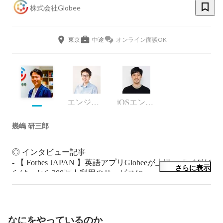
株式会社Globee
東京
中途
オンライン面談OK
エンジニア
iOSエンジニア
幾嶋 研三郎
◎ インタビュー記事

- 【 Forbes JAPAN 】英語アプリGlobeeが上場　「バグだ
さらに表示
らけ」から300万人利用のサービスに

https://forbesjapan.com/articles/detail/63855

- 【 DIAMOND SIGNAL 】「EdTechは儲からない」を乗
り越え上場、AI活用“超パーソナライズ英語教材”で躍進
の「abceed」

なにをやっているのか