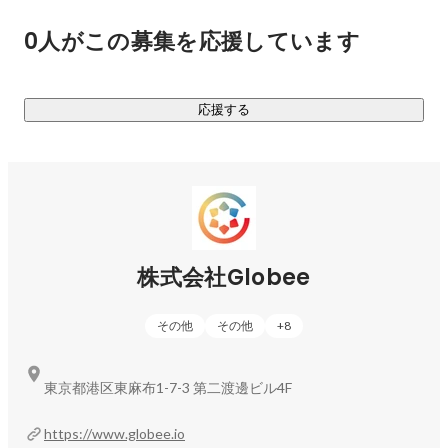
で学べる英会話レッスンなども利用可能です。

0人がこの募集を応援しています
豊富な学習機能ゆえに英語学習者およびTOEIC®︎受験者の約8
割以上の認知を誇り、現在の登録ユーザー数は600万人を突
応援する
破しています。

┈┈┈┈┈┈┈┈┈┈┈┈┈┈┈┈┈  

️◼️ 「abceed」の学校・法人展開とは？

┈┈┈┈┈┈┈┈┈┈┈┈┈┈┈┈┈

toC向けの大きな基盤を持ったことにより、2021年度より全
国の中学・高等学校・法人向けサービスの提案を開始しまし
株式会社Globee
た。学校向けには教科書や単語帳などの副教材が利用可能な
abceedと教員向けの学習状況や成果の確認ができる管理画面
その他
その他
+
8
（abceed for school）をご提案。学校事業においては令和8年
度の学校有料会員数が前年同月比で195%成長を達成していま
す。

東京都港区東麻布1-7-3 第二渡邊ビル4F
企業向けには研修や福利厚生の一つとしてご利用いただいて
https://www.globee.io