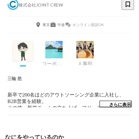
株式会社JOINT CREW
東京
中途
オンライン面談OK
コーポレート・スタッフ
人事部
三輪 悠
新卒で200名ほどのアウトソーシング企業に入社し、
B2B営業を経験。

さらに表示
その後、新規チームの立ち上げ、フリーランスの契約窓
口、Web技術を活用した広報を担当。

人事側に異動し採用を7年ほど担当。

現在もこれまでのコアスキルの人事畑の中でも採用をメ
なにをやっているのか