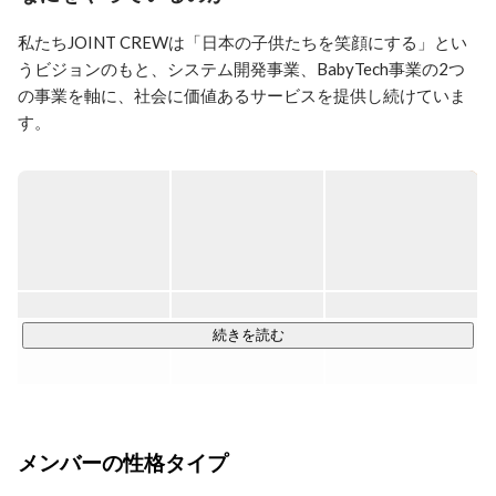
インに、

2019年からは社内の労務、管理領域も担当。

私たちJOINT CREWは「日本の子供たちを笑顔にする」とい
採用による組織拡大、バックオフィスのフルリモート
うビジョンのもと、システム開発事業、BabyTech事業の2つ
化、業績数字への貢献をミッションに

の事業を軸に、社会に価値あるサービスを提供し続けていま
多角的に活動しています。

す。

好きな事：

私たちの強みは、技術への高い好奇心と、それを取り入れる
バスケットボール（ダイエットも兼ねて笑）

柔軟性です。

誰かと食事（そもそもコミュニケーションを取ることが
好きです。）

変化の激しいIT業界の中でも、常にチャレンジを楽しみなが
漫画（時間さえあればずっと読み続けられます）
ら、価値を生み出しています。

さらに、社員はリモートワークを中心とした働き方を実践し
ており、社員一人ひとりのワークライフバランスの実現や、
続きを読む
居住地に捉われないチーム編成で事業を推進しているのも強
みの一つです。

JOINT CREWが大切にしているテーマは、次のとおりです。

メンバーの性格タイプ
・安定した経営基盤を築き、持続的な価値を生み出し続ける
