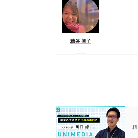
糟谷 智子
フ
事
糟