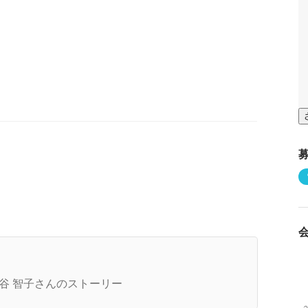
リーランスエンジニアが語る、裁量の大きさと仕
の面白さ
谷 智子さんのストーリー