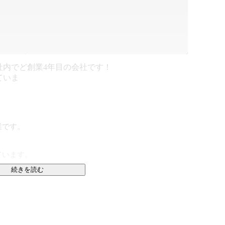
社内でど
創業4年目の会社です！
ていま
です。

います。

続きを読む

