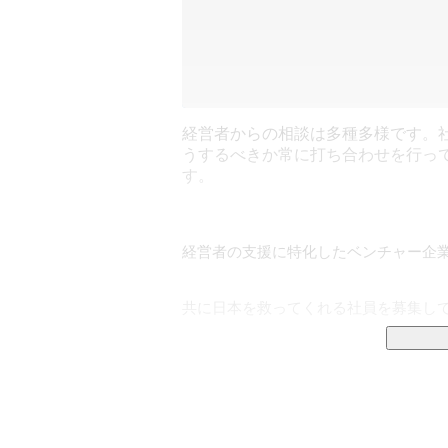
経営者からの相談は多種多様です。
うするべきか常に打ち合わせを行っ
す。
経営者の支援に特化したベンチャー企業
共に日本を救ってくれる社員を募集して
日本を救うなんで、

突然のビックマウスで驚いた方もまだ、
もう少しだけ付き合ってください。
