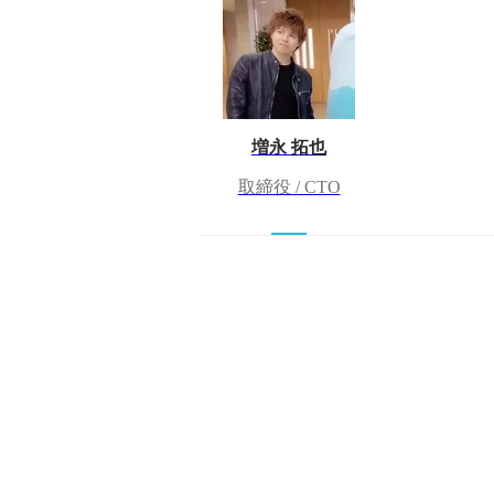
増永 拓也
取締役 / CTO