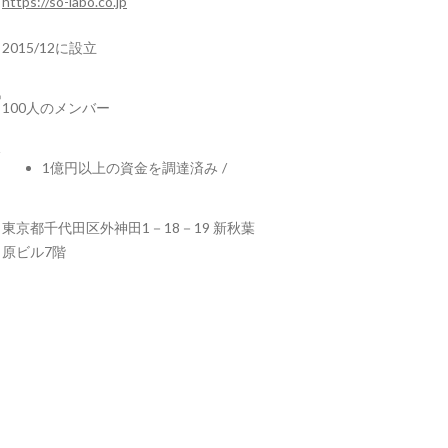
https://so-labo.co.jp
2015/12に設立
100人のメンバー
1億円以上の資金を調達済み
/
東京都千代田区外神田1－18－19 新秋葉
原ビル7階