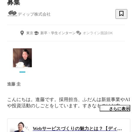
募集
ディップ株式会社
東京
新卒・学生インターン
オンライン面談OK
進藤 圭
こんにちは。進藤です。採用担当、ふだんは新規事業やAI
や投資活動のしごとをしています。すきなものはお肉。

さらに表示
＜略歴＞

早稲田大学を7年かけ卒業後、ディップに新卒入社。営業
Webサービスづくりの魅力とは？【ディップの社員が語るお】
職、ディレクター職を経て、開始後3年で15億円の売上に