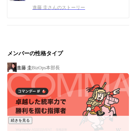
成長した看護師人材紹介「ナースではたらこ」事業化な
進藤 圭さんのストーリー
ど、40件以上のサービス企画に参加。

続きを読む
新規事業と事業提案制度の責任者、アニメの舞台めぐり
「聖地巡礼マップ（https://seichimap.jp/）」、人工知能ニュ
ースの「AINOW（http://ainow.ai/）」、スタートアップニ
ュースの「StartUpTimes（http://startuptimes.jp/）」等の変わ
り種メディアチームの責任者。

メンバーの性格タイプ
また、スタートアップ支援では投資担当を兼ね
「AI.Accelarator」アクセラ責任者、「ASAC」青山スター
進藤 圭
BizOps本部長
トアップアクセラメンター、「OIH」大阪イノベーション
ハブメンターなど。株式会社GAUSS社外取締役、株式会
社JollyGood社外取締役。TBSラジオ「好奇心家族」ニュー
ス解説者。

いろいろとっ散らかっているものの特命係長的ライフを満
喫中。

＜お会いになりたい方へ＞

続きを見る
オフィシャルにはこんな感じですが、15部門を渡り歩いて
ますのでどんなお話でもできます。
