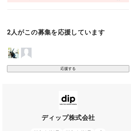
＜興味関心＞

興味がありそうなものはこちらでご覧いただけます。

http://sin10k.tumblr.com/

http://www.slideshare.net/shintokeimail

2人がこの募集を応援しています
https://www.instagram.com/sin10k/

＜やってることリスト＞

やってることはこちらから。

日本初「人工知能スタートアップ特化型」アクセラ

→　http://ainow.ai/accelerator/

応援する
日本初！AIに投資する「スタートアップの支援プログラ
ム」って何？

→　https://gunosy.com/articles/aY5eZ

→　http://astavision.com/contents/interview/3550

起業家相談会「スタートアップカフェ」

→　http://startuptimes.jp/2017/12/08/38421/

ディップ株式会社
日本最大のスタートアップニュースサイト

→　http://startuptimes.jp/
