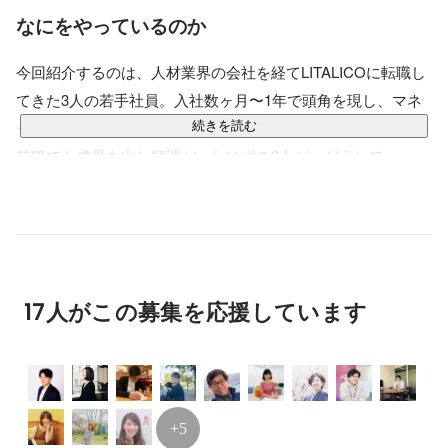
なにをやっているのか
2018年にLITALICOに中途入社。

東日本拠点にて関東・東北・東海エリアの営業、営業戦
今回紹介するのは、人材業界の会社を経てLITALICOに転職し
略の立案、新人スタッフ育成、既存クライアントのCS
プランニング、toB向けマーケディング、組織ビジョン
てきた3人の若手社員。入社数ヶ月〜1年で頭角を現し、マネ
企画に従事。

ージャーとして事業を牽引しています。
続きを読む
予算連続達成の歴代記録を残しトップセールスを経て、
前職でも成果を出し順調だったはずの3人が、どうして
新規西日本拠点の立ち上げに従事。西日本拠点の営業マ
ネージャーとして、採用、育成、営業企画に従事。

LITALICOに転職したのでしょうか？
新卒で人材系企業に入社。

彼らにその理由を聞くと口を揃えて
「LITALICOなら自分がも
学生インターン時から人材紹介事業部の立ち上げに従事
し、

っと成長できると思ったから」
と言います。成果を出せばポ
広告・WEB・人材・IT・不動産のスタートアップから
ジションを任せてもらえる環境があり、課題が常に存在する
大手までの採用支援に従事し、

17人がこの募集を応援しています
領域だからこそ事業成長の先にある価値を明確に感じられ
採用説明会・面接の企画設計から実施までを担当。

約200人ほどの新卒学生のキャリア面談、100社以上の採
る。
「社会課題に取り組みながら、自分自身のキャリアアッ
用支援を経験。

プも実現できる」
と語ってくれました。
学生時代には、発展途上国支援のNPOでのインターン
シップに携わったことをきっかけに、

+5
・自分の仕事の価値を信じられるだろうか？
多くの発展途上国に足を運び、社会課題、ソーシャルビ