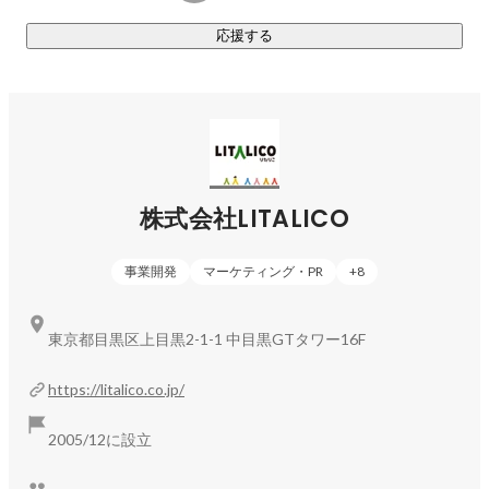
・気付いたら夢中になるような仕事はあるだろうか？
ジネスに関心を持つ。
応援する
・もっと自分の成長角度をあげる環境はないだろうか？
そんなふうに自らに問う瞬間があれば、ぜひ続きを読んでみ
てください。
株式会社LITALICO
事業開発
マーケティング・PR
+
8
東京都目黒区上目黒2-1-1 中目黒GTタワー16F
https://litalico.co.jp/
2005/12に設立