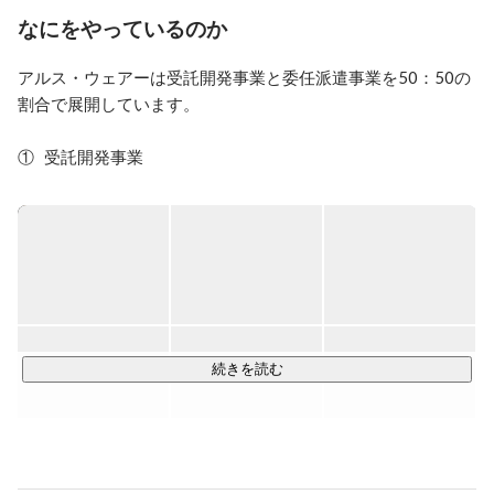
なにをやっているのか
でもだからこそ、社員の自己実現の場としてあり続けた
いと思っています。

アルス・ウェアーは受託開発事業と委任派遣事業を50：50の
高い理想を持つ社員の意思を尊重し、応援したいとも。

たとえ先々で当社を離れることになっても、です。

割合で展開しています。

もし、今の時点で明確な夢や理想がないのなら、当社で
①	受託開発事業

探してみるのもいいかもしれません。仕事の醍醐味、成
受託開発とは、お客様から発注いただいたシステムの開発を
長の喜び、仲間がいる心強さ、それらを体感できる環境
アルス・ウェアーの責任で行います。

がアルス・ウェアーにはあります。

システム開発の最終責任が自社にあるため、リスクが大きい
当社を踏み台にしていただいても構いません。たった一
部分はありますが、システムの要件定義から設計・構築、テ
度しかない人生、目の前の壁を思い切って飛び越えてみ
ストまで一気通貫でできるので、システム開発の全体像を学
ましょう！

ぶ環境があり、それらを構築できる技術力があります。

ガッツ溢れる皆さんと出会える日を心待ちにしていま
【開発実績】

続きを読む
・鉄道会社の設備・保全管理システム

・飲食店向け日計入力システム

・学校向けWebGISシステム

・社員管理システム
