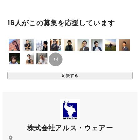
・Eメール故障通報集計システム

・ショップ向け売上管理・営業支援システム

・鉄道会社の設計支援システム

16人がこの募集を応援しています
・通信業向け設備設計システム

・上水道配管図作成CADシステム

②	委任派遣事業

委任派遣とは、他の会社が発注を受けたシステム開発の案件
+4
にアルス・ウェアーのメンバーを労働力として提供すること
です。大規模なシステムの開発案件が多いため、大手企業様
応援する
の社内で仕事をすることになります。アルス・ウェアーのメ
ンバーでチームを組んで、プロジェクトに入りますが、他の
会社の技術力の高い方々から刺激を受けながら仕事ができる
環境です。最先端の技術を使うケースも多いです。

【案件実績】

・鉄道会社の設備・保全管理システム

株式会社アルス・ウェアー
・芸能プロダクションのスケジュール管理システム

・携帯キャリアのチャージングシステム
